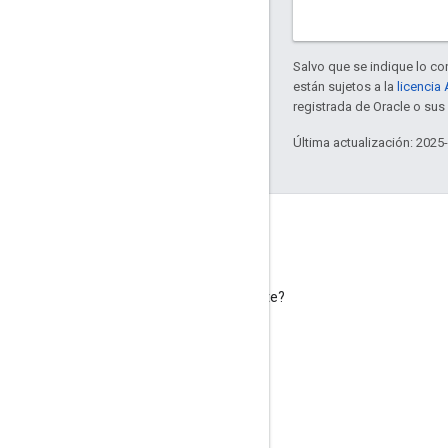
Salvo que se indique lo con
están sujetos a la
licencia
registrada de Oracle o sus 
Última actualización: 2025
Más información
Google Assistant
¿Por qué crear contenido para Asistente?
Cómo funciona Asistente de Google
Directorio de Asistente
Asistencia
Comunidad