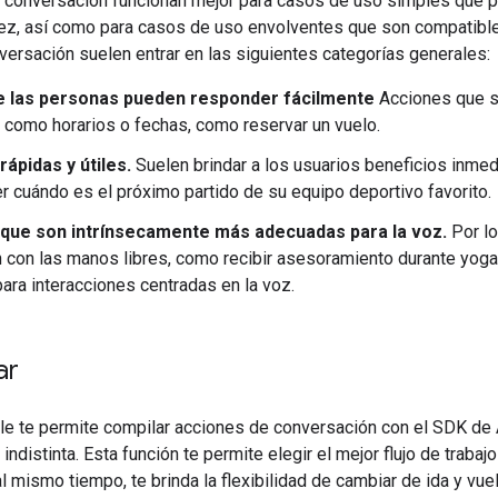
 conversación funcionan mejor para casos de uso simples que pe
dez, así como para casos de uso envolventes que son compatible
ersación suelen entrar en las siguientes categorías generales:
 las personas pueden responder fácilmente
Acciones que s
 como horarios o fechas, como reservar un vuelo.
ápidas y útiles.
Suelen brindar a los usuarios beneficios inme
 cuándo es el próximo partido de su equipo deportivo favorito.
que son intrínsecamente más adecuadas para la voz.
Por lo
n con las manos libres, como recibir asesoramiento durante yoga o
ara interacciones centradas en la voz.
ar
e te permite compilar acciones de conversación con el SDK de A
ndistinta. Esta función te permite elegir el mejor flujo de trabaj
l mismo tiempo, te brinda la flexibilidad de cambiar de ida y vu