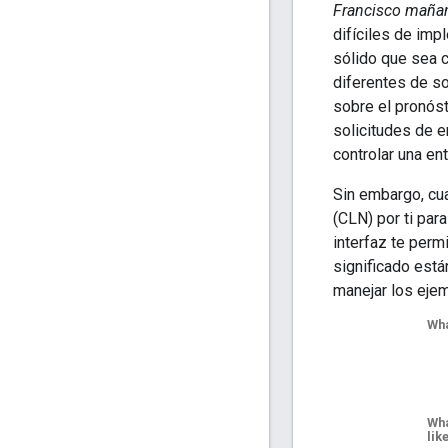
Francisco mañan
difíciles de imp
sólido que sea c
diferentes de so
sobre el pronóst
solicitudes de e
controlar una en
Sin embargo, cu
(CLN) por ti par
interfaz te perm
significado est
manejar los ejem