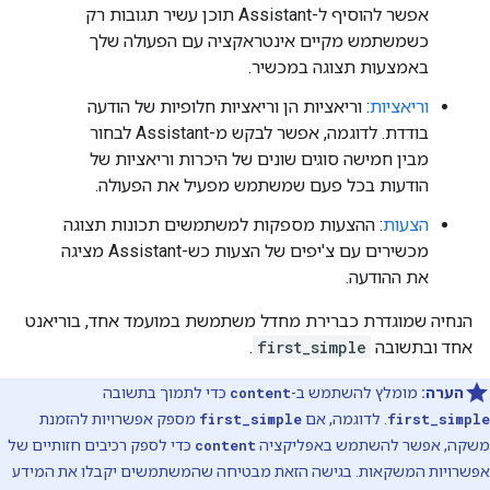
אפשר להוסיף ל-Assistant תוכן עשיר תגובות רק
כשמשתמש מקיים אינטראקציה עם הפעולה שלך
באמצעות תצוגה במכשיר.
וריאציות
: וריאציות הן וריאציות חלופיות של הודעה
בודדת. לדוגמה, אפשר לבקש מ-Assistant לבחור
מבין חמישה סוגים שונים של היכרות וריאציות של
הודעות בכל פעם שמשתמש מפעיל את הפעולה.
הצעות
: ההצעות מספקות למשתמשים תכונות תצוגה
מכשירים עם צ'יפים של הצעות כש-Assistant מציגה
את ההודעה.
הנחיה שמוגדרת כברירת מחדל משתמשת במועמד אחד, בוריאנט
אחד ובתשובה
first_simple
.
הערה:
מומלץ להשתמש ב-
content
כדי לתמוך בתשובה
first_simple
. לדוגמה, אם
first_simple
מספק אפשרויות להזמנת
משקה, אפשר להשתמש באפליקציה
content
כדי לספק רכיבים חזותיים של
אפשרויות המשקאות. בגישה הזאת מבטיחה שהמשתמשים יקבלו את המידע