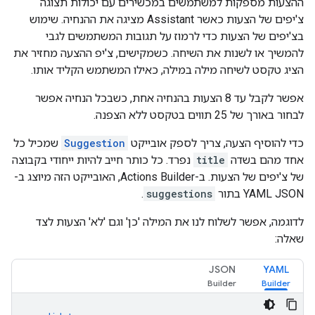
ההצעות מספקות למשתמשים במכשירים עם יכולות תצוגה
צ'יפים של הצעות כאשר Assistant מציגה את ההנחיה. שימוש
בצ'יפים של הצעות כדי לרמוז על תגובות המשתמשים לגבי
להמשיך או לשנות את השיחה. כשמקישים, צ'יפ ההצעה מחזיר את
הציג טקסט לשיחה מילה במילה, כאילו המשתמש הקליד אותו.
אפשר לקבל עד 8 הצעות בהנחיה אחת, כשבכל הנחיה אפשר
לבחור באורך של 25 תווים בטקסט ללא הצפנה.
כדי להוסיף הצעה, צריך לספק אובייקט
Suggestion
שמכיל כל
אחד מהם בשדה
title
נפרד. כל כותר חייב להיות ייחודי בקבוצה
של צ'יפים של הצעות. ב-Actions Builder, האובייקט הזה מיוצג ב-
YAML JSON בתור
suggestions
.
לדוגמה, אפשר לשלוח לנו את המילה 'כן' וגם 'לא' הצעות לצד
שאלה:
JSON
YAML