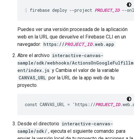
firebase deploy --project 
PROJECT_ID
 --only
Puedes ver una versión procesada de la aplicación
web en la URL que devuelve el Firebase CLI en un
navegador:
https://
PROJECT_ID
.web.app
Abre el archivo
interactive-canvas-
sample/sdk/webhooks/ActionsOnGoogleFulfillm
ent/index.js
y Cambia el valor de la variable
CANVAS_URL
por la URL de la app web de tu
proyecto.
const CANVAS_URL = 'https://
PROJECT_ID
.web.ap
Desde el directorio
interactive-canvas-
sample/sdk/
, ejecuta el siguiente comando: para
enviar la versión local de tu proyecto de acciones a la