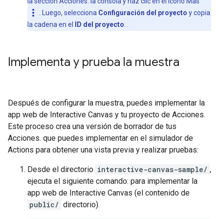
la sección Acciones. la consola y haz clic en el ícono Más
more_vert
. Luego, selecciona
Configuración del proyecto
y copia
la cadena en el
ID del proyecto
. .
Implementa y prueba la muestra
Después de configurar la muestra, puedes implementar la
app web de Interactive Canvas y tu proyecto de Acciones.
Este proceso crea una versión de borrador de tus
Acciones. que puedes implementar en el simulador de
Actions para obtener una vista previa y realizar pruebas:
Desde el directorio
interactive-canvas-sample/
,
ejecuta el siguiente comando: para implementar la
app web de Interactive Canvas (el contenido de
public/
directorio).