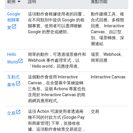
範例
說明
重點功能
Google
這項動作會根據使用者的回覆，
動作建構工具、複
相關事
在不同類別中提供 Google 的相
合式回應、多模態
關事實。使用者可以選擇瞭解
回應、 Interactive
實
Google 的歷史或總部。
Canvas、自訂型
別、場景轉換、深
層連結
Hello
簡單的動作，可透過場景條件和
場景、Webhook、
Webhook 事件處理常式，以
簡單回應
World
「Hello world」回應使用者。
互動式
這個動作會使用 Interactive
Interactive Canvas
Canvas，在全螢幕中算繪旋轉
畫布
三角形。這個 Actions 專案也包
含用於 Interactive Canvas 的簡
易網頁應用程式。
這項 Action 可讓使用者透過兩
交易
交易
種不同的付款方式 (Google Pay
和商家管理) 下單，並接收收
據。這項動作會檢查交易規定，