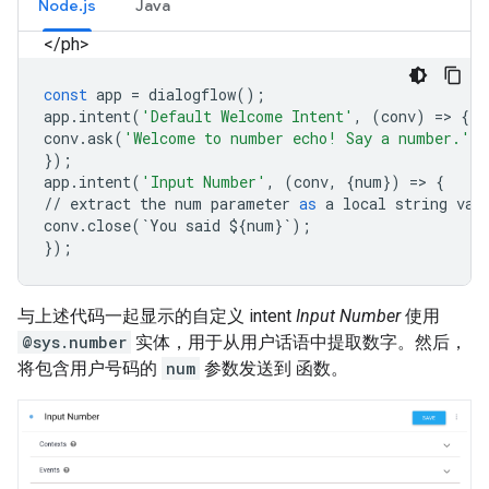
Node.js
Java
</ph>
const
app
=
dialogflow
();
app
.
intent
(
'Default Welcome Intent'
,
(
conv
)
=
>
{
conv
.
ask
(
'Welcome to number echo! Say a number.'
)
});
app
.
intent
(
'Input Number'
,
(
conv
,
{
num
})
=
>
{
//
extract
the
num
parameter
as
a
local
string
var
conv
.
close
(
`
You
said
$
{
num
}
`
);
});
与上述代码一起显示的自定义 intent
Input Number
使用
@sys.number
实体，用于从用户话语中提取数字。然后，
将包含用户号码的
num
参数发送到 函数。