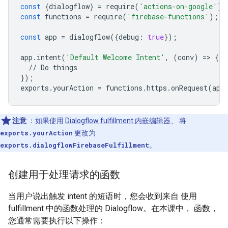
const
{
dialogflow
}
=
require
(
'actions-on-google'
);
const
functions
=
require
(
'firebase-functions'
);
const
app
=
dialogflow
({
debug
:
true
});
app
.
intent
(
'Default Welcome Intent'
,
(
conv
)
=
>
{
//
Do
things
});
exports
.
yourAction
=
functions
.
https
.
onRequest
(
app
注意
：如果使用
Dialogflow fulfillment 内嵌编辑器
、 将
exports.yourAction
更改为
exports.dialogflowFirebaseFulfillment
。
创建用于处理请求的函数
当用户说出触发 intent 的短语时，您会收到来自 使用
fulfillment 中的函数处理的 Dialogflow。在本课中， 函数，
您通常需要执行以下操作：