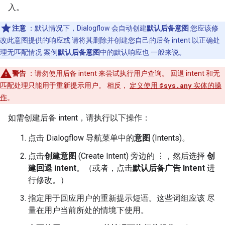
入。
注意
：默认情况下，Dialogflow 会自动创建
默认后备意图
您应该修
改此意图提供的响应或 请将其删除并创建您自己的后备 intent 以正确处
理无匹配情况 案例
默认后备意图
中的默认响应也 一般来说。
警告
：请勿使用后备 intent 来尝试执行用户查询。 回退 intent 和无
匹配处理只能用于重新提示用户。 相反，
定义使用
@sys.any
实体的操
作
。
如需创建后备 intent，请执行以下操作：
点击 Dialogflow 导航菜单中的
意图
(Intents)。
点击
创建意图
(Create Intent) 旁边的 ⋮，然后选择
创
建回退 intent
。（或者，点击
默认后备广告 Intent
进
行修改。）
指定用于回应用户的重新提示短语。这些词组应该 尽
量在用户当前所处的情境下使用。