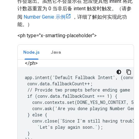
作会退出。虽然它不会显示在 您应使其他 intent 将此
计数器重置为 0 当非后备 intent 触发时触发。（请参
阅
Number Genie 示例
，详细了解如何实现此功
能。）
<ph type="x-smartling-placeholder">
Node.js
Java
</ph>
app.intent('Default Fallback Intent', (conv) =
 conv.data.fallbackCount++;

 // Provide two prompts before ending game

 if (conv.data.fallbackCount === 1) {

   conv.contexts.set(DONE_YES_NO_CONTEXT, 5);
   conv.ask('Are you done playing Number Genie
 } else {

   conv.close(`Since I'm still having trouble
     `
Let's play again soon.`);

 }
