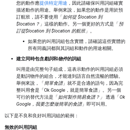
您的動作應
提供特定用途
，因此請確保叫用詞組確實
描述動作的用途。舉例來說，如果您的動作是用於預
訂航班，請不要使用「
如何從 $location 到
$location？
」這樣的動作。另一個更好的方式是「
預
訂從$location 到 $location 的航班
」。
如果您的叫用詞組包含實體，請確認這些實體的
所有同義詞都與其詞組和動作的用途相關。
建立同時包含
動詞
和
物件
的詞組
叫用是由完整句子組成，這表示動作的叫用詞組必須
是動詞物件的組合，才能達到語言自然流暢的體驗。
舉例來說，「
簡單食譜
」就不是合適的語句，因為完
整叫用會是「Ok Google，就是簡單食譜」
。另一個
可行的替代方法是「
如何製作簡易食譜？」
透過「
Ok
Google，我要怎麼做簡單的食譜
」即可叫用。
以下是不良和良好叫用詞組的範例：
無效的叫用詞組