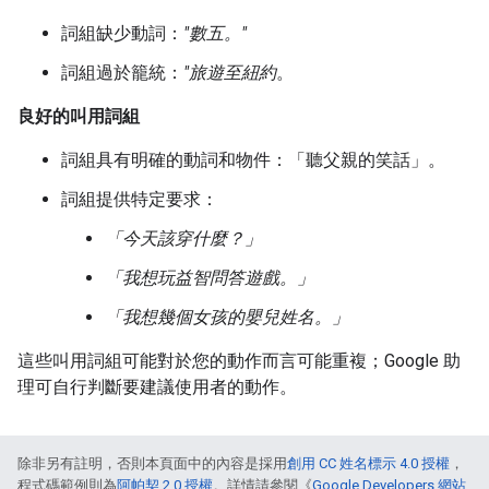
詞組缺少動詞：
"數五。"
詞組過於籠統：
"旅遊至紐約
。
良好的叫用詞組
詞組具有明確的動詞和物件：「聽父親的笑話」。
詞組提供特定要求：
「今天該穿什麼？」
「我想玩益智問答遊戲。」
「我想幾個女孩的嬰兒姓名。」
這些叫用詞組可能對於您的動作而言可能重複；Google 助
理可自行判斷要建議使用者的動作。
除非另有註明，否則本頁面中的內容是採用
創用 CC 姓名標示 4.0 授權
，
程式碼範例則為
阿帕契 2.0 授權
。詳情請參閱《
Google Developers 網站