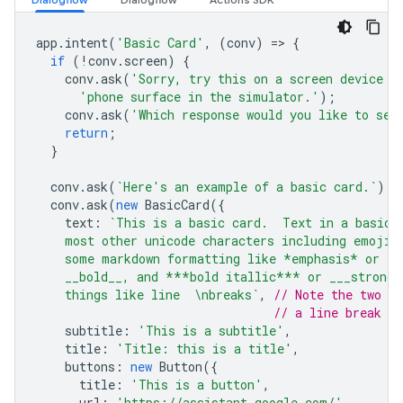
app
.
intent
(
'Basic Card'
,
(
conv
)
=
>
{
if
(
!
conv
.
screen
)
{
conv
.
ask
(
'Sorry, try this on a screen device o
'phone surface in the simulator.'
);
conv
.
ask
(
'Which response would you like to see
return
;
}
conv
.
ask
(
`Here's an example of a basic card.`
);
conv
.
ask
(
new
BasicCard
({
text
:
`This is a basic card.  Text in a basic 
    most other unicode characters including emojis
    some markdown formatting like *emphasis* or _i
    __bold__, and ***bold itallic*** or ___strong 
    things like line  \nbreaks`
,
// Note the two s
// a line break to
subtitle
:
'This is a subtitle'
,
title
:
'Title: this is a title'
,
buttons
:
new
Button
({
title
:
'This is a button'
,
url
:
'https://assistant.google.com/'
,