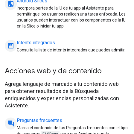
Android Slices
compare_arrow
Incorpora partes de la IU de tu app al Asistente para
permitir que los usuarios realicen una tarea enfocada. Los
usuarios pueden interactuar con los componentes de la IU
en la Slice o iniciar tu app.
Intents integrados
list_alt
Consulta la lista de intents integrados que puedes admitir.
Acciones web y de contenido
Agrega lenguaje de marcado a tu contenido web
para obtener resultados de la Búsqueda
enriquecidos y experiencias personalizadas con
Asistente.
Preguntas frecuentes
question_answer
Marca el contenido de tus Preguntas frecuentes con el tipo
de esquema
FAQPage
para que Asistente pueda