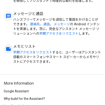
を使用してアシスタントで物理的な取引を処理します。
メッセージと通話
message
ハンズフリーでメッセージを送信して電話をかけることが
できます。
連絡先
、
通話
、
メッセージ
の Android インテン
トを実装します。次に、完全なアシスタント メッセージ ソ
リューションへの
早期アクセスをリクエスト
します。
メモとリスト
note
早期アクセスをリクエスト
すると、ユーザーはアシスタント
搭載のスマートフォンやスマート スピーカーからメモやリ
ストにアクセスできます。
More Information
Google Assistant
Why build for the Assistant?