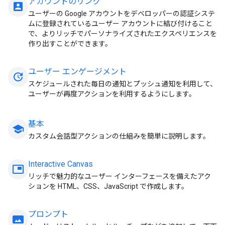
アカウントのリンク
account_box
ユーザーの Google アカウントをデベロッパーの認証システ
ムに登録されているユーザー アカウントに結び付けること
で、よりリッチでパーソナライズされたエクスペリエンスを
作り出すことができます。
ユーザー エンゲージメント
update
スケジュールされた毎日の通知とプッシュ通知を利用して、
ユーザーが再度アクションを利用するようにします。
基本
school
カスタム会話型アクションの仕組みを簡単に説明します。
Interactive Canvas
picture_in_picture
リッチで魅力的なユーザー インターフェースを備えたアク
ションを HTML、CSS、JavaScript で作成します。
プロンプト
panorama