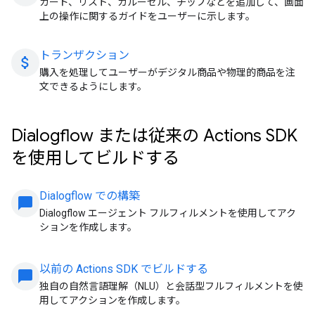
カード、リスト、カルーセル、チップなどを追加して、画面
上の操作に関するガイドをユーザーに示します。
トランザクション
attach_money
購入を処理してユーザーがデジタル商品や物理的商品を注
文できるようにします。
Dialogflow または従来の Actions SDK
を使用してビルドする
Dialogflow での構築
chat_bubble
Dialogflow エージェント フルフィルメントを使用してアク
ションを作成します。
以前の Actions SDK でビルドする
chat_bubble
独自の自然言語理解（NLU）と会話型フルフィルメントを使
用してアクションを作成します。