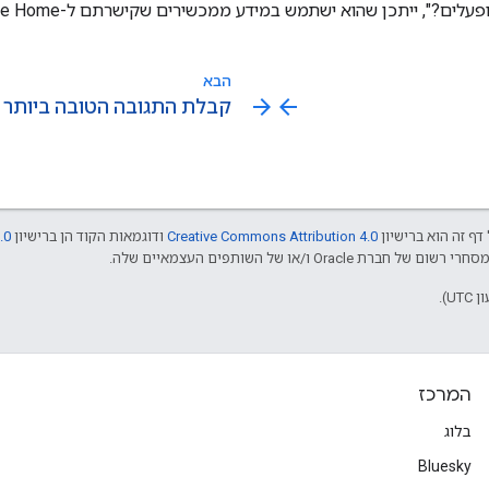
 ייתכן שהוא ישתמש במידע ממכשירים שקישרתם ל-Google Home כדי להודיע לכם על כך.
הבא
arrow_forward
arrow_back
קבלת התגובה הטובה ביותר 
דף זה הוא ברישיון
Creative Commons Attribution 4.0
ודוגמאות הקוד הן ברישיון
.0
המרכז
בלוג
Bluesky