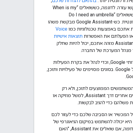
בהתאם להגדרות שלכם
,
Assistant תספק לכם נתונים בחשבון Google כדי למצוא את מה שאתם צריכים כשתבקשו עזרה. לדוגמה, כששואלים “When is my
next meeting? ”, Assistant עונה על השאלה שלכם באמצעות מידע מיומן Google. או כששואלים “Do I need an umbrella
tomorrow? ” , Assistant משתמשת במיקום הנוכחי שלכם כדי לתת את התשובה הכי רלוונטית. כש-Google Assistant מבקשת משהו
Voice
 או הפעלתם את האפשרות
תוצאות אישיות
במכשיר שבו אתם משתמשים, Assistant לא תציג תוצאות אישיות במכשיר הזה. גם אם Assistant מזהה אתכם, יכול להיות שחלק
ר מנהל המערכת של החברה.
כדי להציג, לנהל ולמחוק את הפעילות שלכם בשירותי Google, וכדי לנהל את בקרת הפעילות
בחשבון Google, שמאפשרת להחליט אילו נתונים יישמרו וישמשו את השירותים השונים של Google. בסוגים מסוימים של פעילויות ותוכן,
דירוגי המשתמשים הממוצעים לתוכן, ולא רק
בפעילות שלכם כדי לקבוע מהן התגובות הטובות ביותר לבקשות שלכם. כשניגשים לשירותים אחרים דרך Assistant, למשל מוזיקה או
ית משלהם כדי להגיב לבקשות.
שו להשתמש בהקשר של המכשיר או הסביבה שלכם כדי לעזור לכם
לחנות מכולת הקרובה אליכם, היא יכולה להשתמש במיקום הגיאוגרפי של
המכשיר שבו אתם משתמשים כדי למצוא חנות בסביבה ולספק לכם הוראות הגעה. באופן דומה, אם שואלים את Assistant, "האם