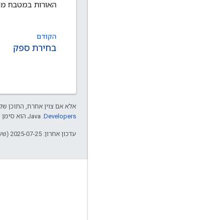
האורות במטבח מופעלים?",
הקודם
בחירת ספק
אלא אם צוין אחרת, התוכן של 
Developers‏
.‏ Java הוא סימן מסחרי רשום של חברת Oracle ו/או של השותפים העצמאיים שלה.
עדכון אחרון: 2025-07-25 (שעון UTC).
מידע נוסף
Google Assistant
למה כדאי לפתח עבור Assistant?