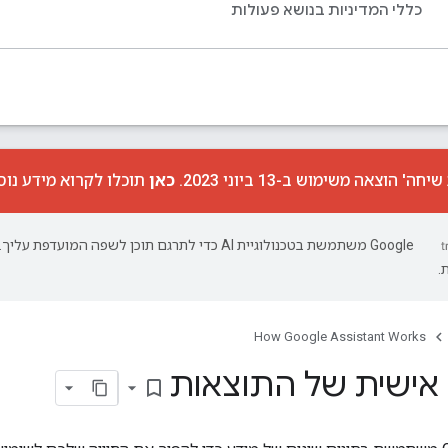
כללי המדיניות בנושא פעולות
 הוצאה משימוש ב-13 ביוני 2023.
כאן
תוכלו לקרוא מידע נוס
‫Google משתמשת בטכנולוגיית AI כדי לתרגם תוכן לשפה המועד
.
How Google Assistant Works
ישית של התוצאות
bookmark_border