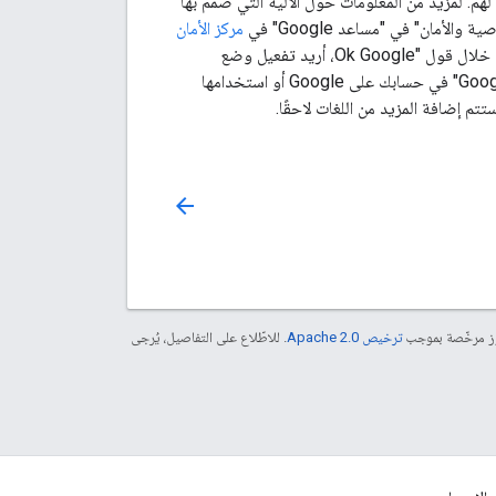
واحترامنا لهم. لمزيد من المعلومات حول الآلية التي صُمّم بها
مركز الأمان
، ومن خلال قول "Ok Google، أريد تفعيل وضع
على أجهزتك المشتركة إذا أردت عدم حفظ تفاعلات "مساعد Google" في حسابك على Google أو استخدامها
م إضافة المزيد من اللغات لاحقًا.
arrow_back
موز مرخّصة بموجب
ترخيص Apache 2.0‏
. للاطّلاع على التفاصيل، يُرجى