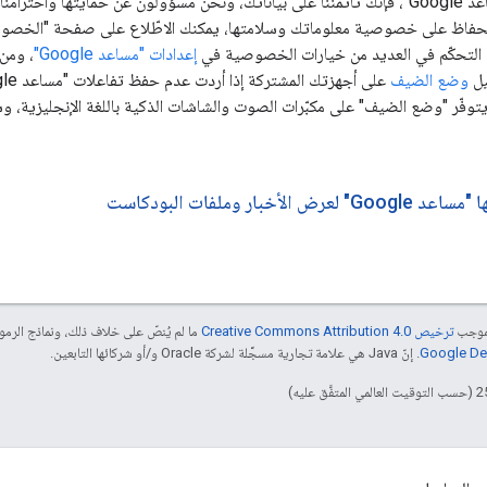
عندما تستخدم "مساعد Google"، فإنك تأتمننا على بياناتك، ونحن مسؤولون عن حمايتها 
 التحكّم في العديد من خيارات الخصوصية في
إعدادات "مساعد Google"
يل
وضع الضيف
ّر "وضع الضيف" على مكبّرات الصوت والشاشات الذكية باللغة الإنجليزية، وستت
الأخبار وملفات البودكاست
بموجب
ترخيص Creative Commons Attribution 4.0‏
ما لم يُنصّ على خلاف ذلك، ونماذج الر
. إنّ Java هي علامة تجارية مسجَّلة لشركة Oracle و/أو شركائها التابعين.