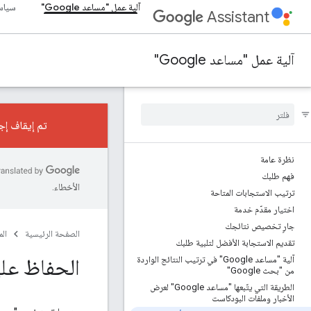
آلية عمل "مساعد Google"
سياسا
Assistant
آلية عمل "مساعد Google"
تم إيقاف إجراءات المحادثات نها
نظرة عامة
فهم طلبك
الأخطاء.
ترتيب الاستجابات المتاحة
اختيار مقدّم خدمة
جارٍ تخصيص نتائجك
الصفحة الرئيسية
ال
تقديم الاستجابة الأفضل لتلبية طلبك
الحفاظ عل
آلية "مساعد Google" في ترتيب النتائج الواردة
من "بحث Google"
الطريقة التي يتّبعها "مساعد Google" لعرض
الأخبار وملفات البودكاست