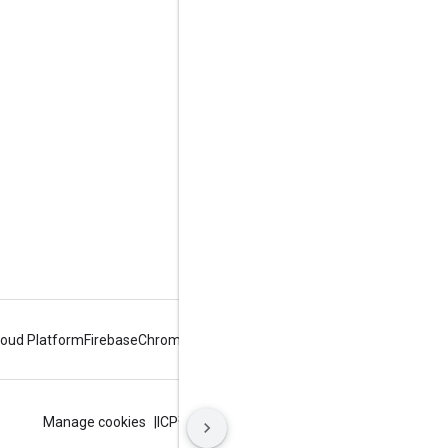
مزيد من المعلومات
Google Assistant
ما أهمية تصميم "مساعد Google"؟
آلية عمل "مساعد Google"
دليل "مساعد Google"
الدعم
فعالية مجتمعية
loud Platform
Firebase
Chrome
Android
البنود
الخصوصية
ICP证合字B2-20070004号
Manage cookies