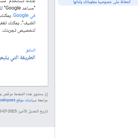
الحفاظ على خصوصية معلوماتك وأمانها
"مساعد Google" للحفاظ على خصوصية معلوماتك وسلامتها، يمكنك الاطّلاع على صفحة "الخصوصية والأمان" في "مساعد Google" في
في Google
. يمكنك
الضيف"، يمكنك تفع
لتخصيص تجربتك. يتوف
السابق
الطريقة التي يتّبعها "مساعد Google" لعرض 
إنّ محتوى هذه الصفحة مرخّص 
مراجعة
سياسات موقع Google Developers‏
تاريخ التعديل الأخير: 2025-07-25 (حسب التوقيت العالمي المتفَّق عليه)