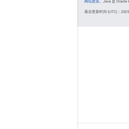
网站政策
。Java 是 Or
最后更新时间 (UTC)：2025-
More Information
Google Assistant
Why build for the Assistant?
How Google Assistant works
Assistant directory
Support
Community