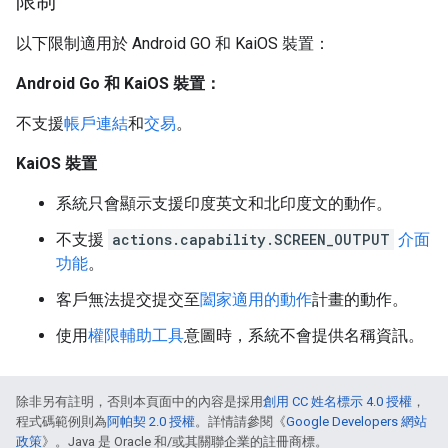
限制
以下限制適用於 Android GO 和 KaiOS 裝置：
Android Go 和 KaiOS 裝置：
不支援
帳戶連結
和
交易
。
KaiOS 裝置
系統只會顯示支援印度英文和北印度文的動作。
不支援
actions.capability.SCREEN_OUTPUT
介面
功能
。
客戶無法提交提交至
闔家適用的動作
計畫的動作。
使用
權限輔助工具
意圖時，系統不會提供名稱資訊。
除非另有註明，否則本頁面中的內容是採用
創用 CC 姓名標示 4.0 授權
，
程式碼範例則為
阿帕契 2.0 授權
。詳情請參閱《
Google Developers 網站
政策
》。Java 是 Oracle 和/或其關聯企業的註冊商標。