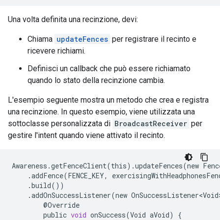
Una volta definita una recinzione, devi:
Chiama
updateFences
per registrare il recinto e
ricevere richiami.
Definisci un callback che può essere richiamato
quando lo stato della recinzione cambia.
L'esempio seguente mostra un metodo che crea e registra
una recinzione. In questo esempio, viene utilizzata una
sottoclasse personalizzata di
BroadcastReceiver
per
gestire l'intent quando viene attivato il recinto.
Awareness
.
getFenceClient
(
this
)
.
updateFences
(
new
Fenc
.
addFence
(
FENCE_KEY
,
exercisingWithHeadphonesFen
.
build
())
.
addOnSuccessListener
(
new
OnSuccessListener<Void
@
Override
public
void
onSuccess
(
Void
aVoid
)
{