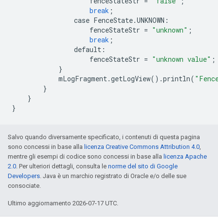
fenceStateStr
=
"false"
;
break
;
case
FenceState
.
UNKNOWN
:
fenceStateStr
=
"unknown"
;
break
;
default
:
fenceStateStr
=
"unknown value"
;
}
mLogFragment
.
getLogView
()
.
println
(
"Fenc
}
}
}
Salvo quando diversamente specificato, i contenuti di questa pagina
sono concessi in base alla
licenza Creative Commons Attribution 4.0
,
mentre gli esempi di codice sono concessi in base alla
licenza Apache
2.0
. Per ulteriori dettagli, consulta le
norme del sito di Google
Developers
. Java è un marchio registrato di Oracle e/o delle sue
consociate.
Ultimo aggiornamento 2026-07-17 UTC.