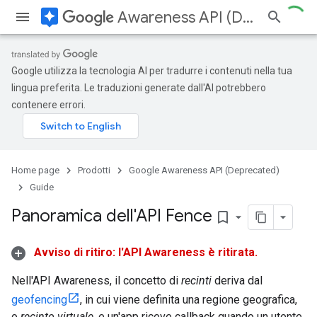
assistant
Awareness API (Deprecated)
Google utilizza la tecnologia AI per tradurre i contenuti nella tua
lingua preferita. Le traduzioni generate dall'AI potrebbero
contenere errori.
Home page
Prodotti
Google Awareness API (Deprecated)
Guide
Panoramica dell'API Fence
bookmark_border
Avviso di ritiro: l'API Awareness è ritirata.
Nell'API Awareness, il concetto di
recinti
deriva dal
geofencing
, in cui viene definita una regione geografica,
o
recinto virtuale
, e un'app riceve callback quando un utente