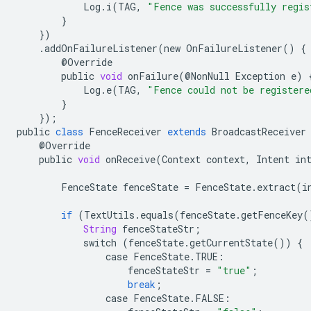
Log
.
i
(
TAG
,
"Fence was successfully regis
}
})
.
addOnFailureListener
(
new
OnFailureListener
()
{
@
Override
public
void
onFailure
(
@
NonNull
Exception
e
)
Log
.
e
(
TAG
,
"Fence could not be registere
}
});
public
class
FenceReceiver
extends
BroadcastReceiver
@
Override
public
void
onReceive
(
Context
context
,
Intent
in
FenceState
fenceState
=
FenceState
.
extract
(
i
if
(
TextUtils
.
equals
(
fenceState
.
getFenceKey
(
String
fenceStateStr
;
switch
(
fenceState
.
getCurrentState
())
{
case
FenceState
.
TRUE
:
fenceStateStr
=
"true"
;
break
;
case
FenceState
.
FALSE
: