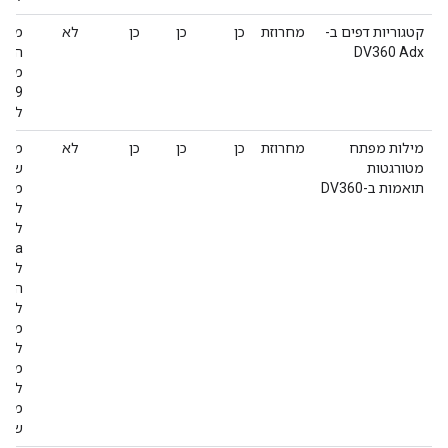
קטגוריות דפים ב-
מחרוזת
כן
כן
כן
לא
מכיל
DV360 Adx
להיו
מילות מפתח
מחרוזת
כן
כן
כן
לא
מחרו
מטורגטות
שמכי
תואמות ב-DV360
מפתח
לדף 
לדוג
למרו
הצפי
למיל
מילו
לטיר
מילו
להיו
מספר
שיוח