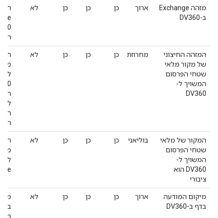
מזהה Exchange
ארוך
כן
כן
כן
לא
המזה
ב-DV360
הבק
המזהה החיצוני
מחרוזת
כן
כן
כן
לא
המזה
של מקור מלאי
מלאי
שטחי הפרסום
המשויך ל-
DV360
המקו
לגשת
הכי 
המינ
המקור של מלאי
בוליאני
כן
כן
כן
לא
שטחי הפרסום
מלאי
המשויך ל-
DV360 הוא
wise
ציבורי
מיקום המודעה
ארוך
כן
כן
כן
לא
מציי
בדף ב-DV360
מייצ