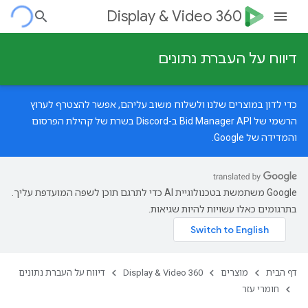
Display & Video 360
דיווח על העברת נתונים
כדי לדון במוצרים שלנו ולשלוח משוב עליהם, אפשר להצטרף לערוץ
הרשמי של Bid Manager API ב-Discord בשרת של
קהילת הפרסום
והמדידה של Google
.
‫Google משתמשת בטכנולוגיית AI כדי לתרגם תוכן לשפה המועדפת עליך.
בתרגומים כאלו עשויות להיות שגיאות.
דף הבית
מוצרים
Display & Video 360
דיווח על העברת נתונים
חומרי עזר