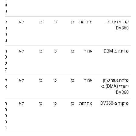
הנגל
קוד מדינה ב-
מחרוזת
כן
כן
כן
לא
DV360
המדי
נוצר
מדינה ב-DBM
ארוך
כן
כן
כן
לא
המזה
 360
שמזה
לאיר
מזהה אזור שוק
ארוך
כן
כן
כן
לא
ייעודי (DMA) ב-
אם יד
DV360
מיקוד ב-DV360
מחרוזת
כן
כן
כן
לא
המיק
המשו
תניח
במדי