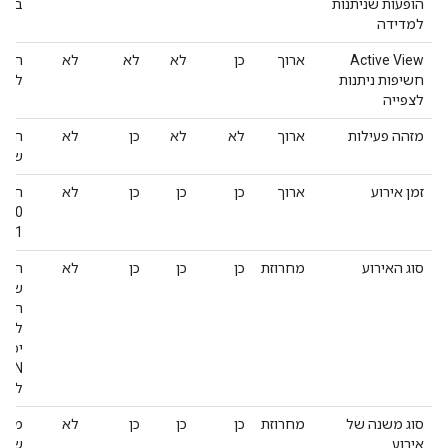
הופעות שניתנות
באמצעות 
למדידה
Active View
ארוך
כן
לא
לא
לא
האם 
חשיפות ניתנות
לצפי
לצפייה
מזהה פעילות
ארוך
לא
לא
כן
לא
שקשו
זמן אירוע
ארוך
כן
כן
כן
לא
הזמן
1-01
סוג האירוע
מחרוזת
כן
כן
כן
לא
העמו
שקשו
לאיר
יכול
לאיר
סוג משנה של
מחרוזת
כן
כן
כן
לא
מכיל
אירוע
שקשו