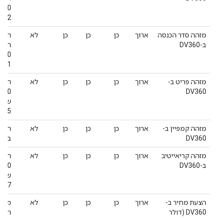
332
מזהה סדר הכנסה
ארוך
כן
כן
כן
לא
המזה
ב-DV360
941
מזהה פריט ב-
ארוך
כן
כן
כן
לא
DV360
שקשו
785
מזהה קמפיין ב-
ארוך
כן
כן
כן
לא
המזה
DV360
ב-Display & Video 360
מזהה קריאייטיב
ארוך
כן
כן
כן
לא
ב-DV360
שקשו
487
הצעת מחיר ב-
ארוך
כן
כן
כן
לא
מחיר
DV360 (דולר
הערך