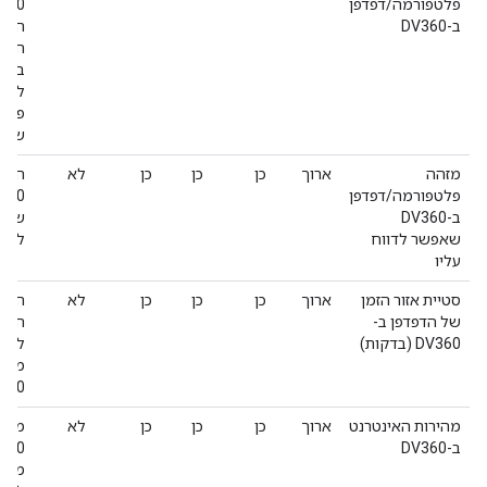
פלטפורמה/דפדפן
ב-DV360
הדפד
השדה
בקרו
להש
שאפש
מזהה
ארוך
כן
כן
כן
לא
המזה
פלטפורמה/דפדפן
 360
ב-DV360
שמזה
שאפשר לדווח
לאיר
עליו
סטיית אזור הזמן
ארוך
כן
כן
כן
לא
ההפר
של הדפדפן ב-
הפעי
DV360 (בדקות)
מייצ
+10
מהירות האינטרנט
ארוך
כן
כן
כן
לא
ב-DV360
מהיר