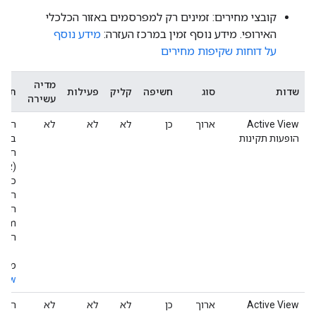
קובצי מחירים: זמינים רק למפרסמים באזור הכלכלי
האירופי. מידע נוסף זמין במרכז העזרה:
מידע נוסף
על דוחות שקיפות מחירים
מדיה
שדות
סוג
חשיפה
קליק
פעילות
תיאו
עשירה
Active View
ארוך
כן
לא
לא
לא
האם
הופעות תקינות
בדרי
חשיפ
(א) 
התג
החש
מידע
View
Active View
ארוך
כן
לא
לא
לא
האם 