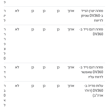
מכשיר 
מזהה יצרן הנייד
ארוך
כן
כן
כן
לא
המז
ב-DV360 שניתן
יצרן
לדיווח
להיו
מזהה דגם נייד ב-
ארוך
כן
כן
כן
לא
המזה
DV360
הניי
חסר.
משימ
צריך
לדיו
360
מזהה דגם נייד ב-
ארוך
כן
כן
כן
לא
המז
DV360 שאפשר
דגם 
לדווח עליו
הזה 
עלות מדיה ב-
ארוך
כן
כן
כן
לא
הסכו
DV360 (דולר
בננו
ארה"ב)
אותו
להיו