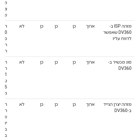
משימ
שניתן 
מזהה ISP ב-
ארוך
כן
כן
כן
לא
המזה
DV360 שאפשר
לדווח עליו
ספק 
החשי
הזה 
סוג מכשיר ב-
ארוך
כן
כן
כן
לא
הערך
DV360
ממיר, 7= מכשי
מזהה יצרן הנייד
ארוך
כן
כן
כן
לא
המזה
ב-DV360
המכש
שהער
יוצא
במקו
במזה