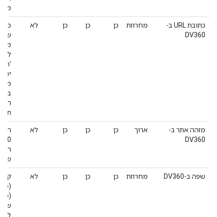
מחיר ל
כתובת URL ב-
מחרוזת
כן
כן
כן
לא
DV360
שנל
מחיר
לדוג
יכול
בבקש
הערך
den.
מזהה אתר ב-
ארוך
כן
כן
כן
לא
DV360
האונ
שתוא
שפה ב-DV360
מחרוזת
כן
כן
כן
לא
שמיי
לאיר