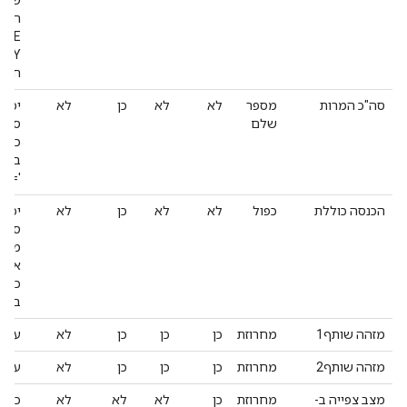
שהיא
הרלו
חלים
סה"כ המרות
מספר
לא
לא
כן
לא
יכול
שלם
סוג 
כמות
באמ
'qty=‎'
הכנסה כוללת
כפול
לא
לא
כן
לא
יכול
סוג 
מכיר
כדי 
בדול
מזהה שותף1
מחרוזת
כן
כן
כן
לא
ערך מו
מזהה שותף2
מחרוזת
כן
כן
כן
לא
ערך מו
מצב צפייה ב-
מחרוזת
כן
לא
לא
לא