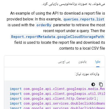
می‌شوند، به صورت برنامه‌نویسی بازیابی کرد.
An example of using the API to download a report file is
provided below. In this example,
queries.reports.list
is used with the
orderBy
parameter to retrieve the most
recent report under a query. Then the
Report.reportMetadata.googleCloudStoragePath
field is used to locate the report file and download its
contents to a local CSV file.
جاوا
پایتون
پی اچ پی
واردات مورد نیاز:
import
com.google.api.client.googleapis.media.Medi
import
com.google.api.client.googleapis.util.Utils
import
com.google.api.client.http.GenericUrl
;
import
com.google.api.services.doubleclickbidmanag
import
com.google.api.services.doubleclickbidmanag