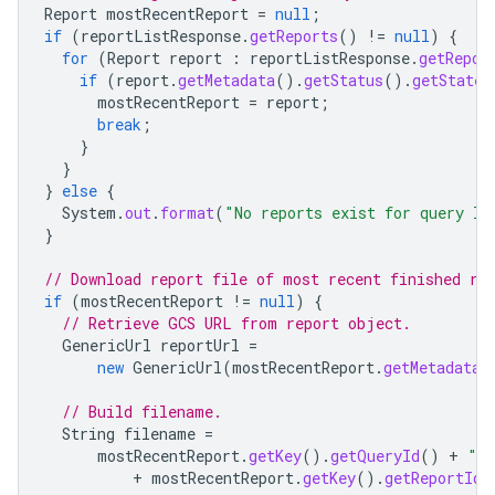
Report
mostRecentReport
=
null
;
if
(
reportListResponse
.
getReports
()
!=
null
)
{
for
(
Report
report
:
reportListResponse
.
getRepor
if
(
report
.
getMetadata
().
getStatus
().
getState
(
mostRecentReport
=
report
;
break
;
}
}
}
else
{
System
.
out
.
format
(
"No reports exist for query Id
}
// Download report file of most recent finished re
if
(
mostRecentReport
!=
null
)
{
// Retrieve GCS URL from report object.
GenericUrl
reportUrl
=
new
GenericUrl
(
mostRecentReport
.
getMetadata
(
// Build filename.
String
filename
=
mostRecentReport
.
getKey
().
getQueryId
()
+
"_
+
mostRecentReport
.
getKey
().
getReportId
(