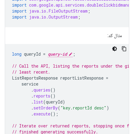
import
com.google.api.services.doubleclickbidmanag
import
java.io.FileOutputStream
;
import
java.io.OutputStream
;
مثال کد:
long
queryId
=
query-id
;
// Call the API, listing the reports under the giv
// least recent.
ListReportsResponse
reportListResponse
=
service
.
queries
()
.
reports
()
.
list
(
queryId
)
.
setOrderBy
(
"key.reportId desc"
)
.
execute
();
// Iterate over returned reports, stopping once fin
// finished generating successfully.