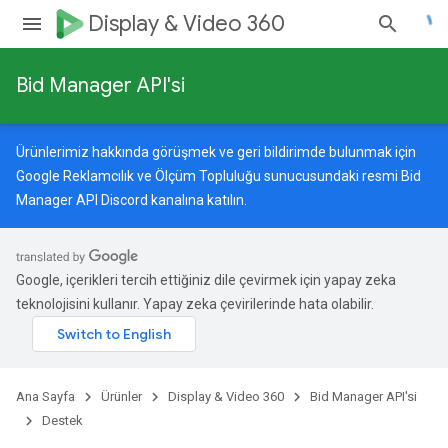
Display & Video 360
Bid Manager API'si
Ürünlerimiz hakkında görüşmek ve geri bildirimde bulunmak için
Google Reklamcılık ve Ölçüm Topluluğu
sunucusundaki resmi Bid
Manager API Discord kanalına katılın.
Google, içerikleri tercih ettiğiniz dile çevirmek için yapay zeka
teknolojisini kullanır. Yapay zeka çevirilerinde hata olabilir.
Ana Sayfa
Ürünler
Display & Video 360
Bid Manager API'si
Destek