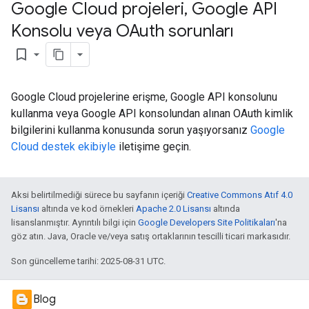
Google Cloud projeleri
,
Google API
Konsolu veya OAuth sorunları
bookmark_border
Google Cloud projelerine erişme, Google API konsolunu
kullanma veya Google API konsolundan alınan OAuth kimlik
bilgilerini kullanma konusunda sorun yaşıyorsanız
Google
Cloud destek ekibiyle
iletişime geçin.
Aksi belirtilmediği sürece bu sayfanın içeriği
Creative Commons Atıf 4.0
Lisansı
altında ve kod örnekleri
Apache 2.0 Lisansı
altında
lisanslanmıştır. Ayrıntılı bilgi için
Google Developers Site Politikaları
'na
göz atın. Java, Oracle ve/veya satış ortaklarının tescilli ticari markasıdır.
Son güncelleme tarihi: 2025-08-31 UTC.
Blog