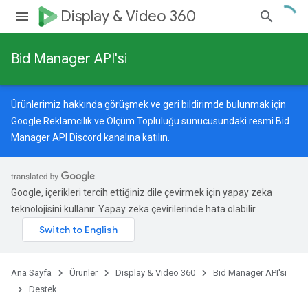
Display & Video 360
Bid Manager API'si
Ürünlerimiz hakkında görüşmek ve geri bildirimde bulunmak için
Google Reklamcılık ve Ölçüm Topluluğu
sunucusundaki resmi Bid
Manager API Discord kanalına katılın.
Google, içerikleri tercih ettiğiniz dile çevirmek için yapay zeka
teknolojisini kullanır. Yapay zeka çevirilerinde hata olabilir.
Ana Sayfa
Ürünler
Display & Video 360
Bid Manager API'si
Destek