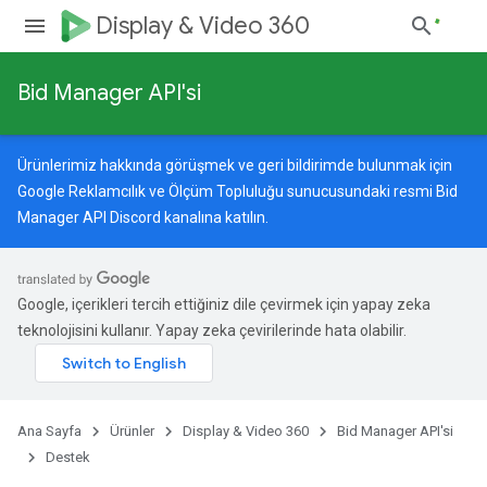
Display & Video 360
Bid Manager API'si
Ürünlerimiz hakkında görüşmek ve geri bildirimde bulunmak için
Google Reklamcılık ve Ölçüm Topluluğu
sunucusundaki resmi Bid
Manager API Discord kanalına katılın.
Google, içerikleri tercih ettiğiniz dile çevirmek için yapay zeka
teknolojisini kullanır. Yapay zeka çevirilerinde hata olabilir.
Ana Sayfa
Ürünler
Display & Video 360
Bid Manager API'si
Destek