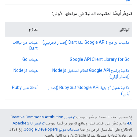
تتوفّر أيضًا المكتبات التالية في مراحلها الأولى:
الوثائق
نماذج
مكتبات برامج Google APIs للغة Dart (إصدار تجريبي)
عيّنات من بيانات
Dart
Google API Client Library for Go
عينات Go
مكتبة برامج Google API لنظام التشغيل Node.js
عيّنات Node.js
(إصدار أوّلي)
مكتبة عميل "واجهة Google API" للغة Ruby (إصدار
أمثلة على Ruby
أوّلي)
إنّ محتوى هذه الصفحة مرخّص بموجب
ترخيص Creative Commons Attribution
4.0‏
ما لم يُنصّ على خلاف ذلك، ونماذج الرموز مرخّصة بموجب
ترخيص Apache 2.0‏
.
للاطّلاع على التفاصيل، يُرجى مراجعة
سياسات موقع Google Developers‏
. إنّ Java
هي علامة تجارية مسجَّلة لشركة Oracle و/أو شركائها التابعين.