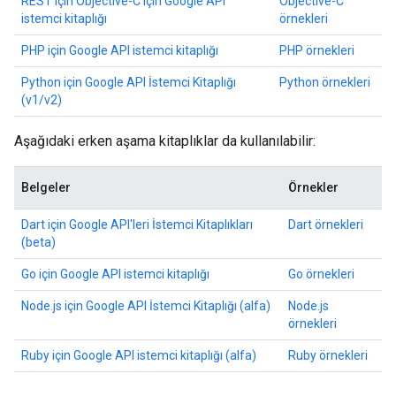
REST için Objective-C için Google API
Objective-C
istemci kitaplığı
örnekleri
PHP için Google API istemci kitaplığı
PHP örnekleri
Python için Google API İstemci Kitaplığı
Python örnekleri
(v1/v2)
Aşağıdaki erken aşama kitaplıklar da kullanılabilir:
Belgeler
Örnekler
Dart için Google API'leri İstemci Kitaplıkları
Dart örnekleri
(beta)
Go için Google API istemci kitaplığı
Go örnekleri
Node.js için Google API İstemci Kitaplığı (alfa)
Node.js
örnekleri
Ruby için Google API istemci kitaplığı (alfa)
Ruby örnekleri