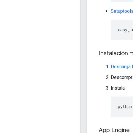
Setuptool
easy_i
Instalación 
Descarga l
Descompri
Instala:
python
App Engine