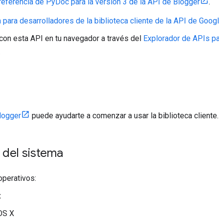
referencia de PyDoc para la versión 3 de la API de Blogger
.
 para desarrolladores de la biblioteca cliente de la API de Goog
 con esta API en tu navegador a través del
Explorador de APIs par
.
logger
puede ayudarte a comenzar a usar la biblioteca cliente.
 del sistema
perativos:
x
OS X