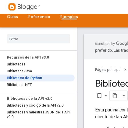
Blogger
Guías
Referencia
Ejemplos
preferido. Las tra
Recursos de la API v3
.
0
Bibliotecas
Página principal
Biblioteca Java
Biblioteca de Python
Bibliote
Biblioteca
.
NET
bookmark_border
Bibliotecas de la API v2
.
0
Bibliotecas y código de la API v2
.
0
Esta página cont
Bibliotecas y muestras JSON de la API
cliente de las A
v2
.
0