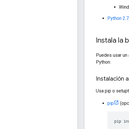
Win
Python 2.7
Instala la 
Puedes usar un a
Python:
Instalación 
Usa pip o setupt
pip
(opci
pip in