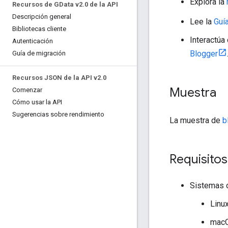
Explora la
Recursos de GData v2
.
0 de la API
Descripción general
Lee la
Guía
Bibliotecas cliente
Interactúa
Autenticación
Blogger
Guía de migración
Recursos JSON de la API v2
.
0
Muestra
Comenzar
Cómo usar la API
Sugerencias sobre rendimiento
La muestra de
b
Requisitos
Sistemas o
Linu
mac