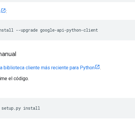
s
:
nstall --upgrade google-api-python-client
manual
a biblioteca cliente más reciente para Python
.
me el código.
 setup.py install