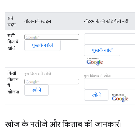
सर्च
वॉटरमार्क स्टाइल
वॉटरमार्क की कोई शैली नहीं
टाइप
सभी
किताबें
खोजें
किसी
इस किताब में खोजें
इस किताब में खोजें
किताब
में
खोजना
खोज के नतीजे और किताब की जानकारी