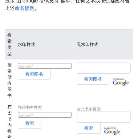
显示“由 Google 提供支持”徽标。任何文本或按钮都应符合
上述
命名惯例
。
搜
索
水印样式
无水印样式
类
型
搜
索
所
有
图
书
在
在此书中搜索
在此书中搜索
图
书
内
搜
索