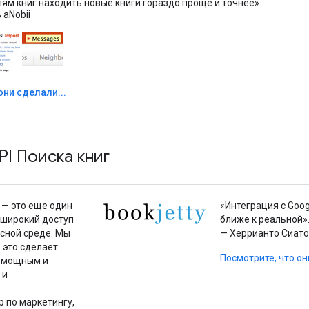
м книг находить новые книги гораздо проще и точнее».
 aNobii
они сделали...
I Поиска книг
 — это еще один
«Интеграция с Goo
 широкий доступ
ближе к реальной»
асной среде. Мы
— Херрианто Сиато
 это сделает
Посмотрите, что о
, мощным и
 и
р по маркетингу,