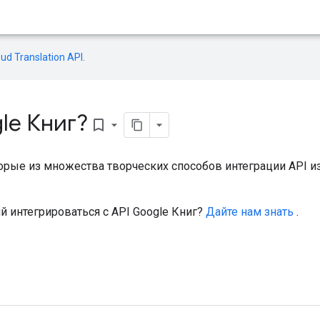
oud Translation API
.
le Книг?
bookmark_border
ые из множества творческих способов интеграции API из 
 интегрироваться с API Google Книг?
Дайте нам знать
.