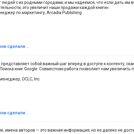
 людей с их родными городами, и мы надеемся, что если дать им 
тельности, это увеличит наши продажи каждой книги».
еджер по маркетингу, Arcadia Publishing
они сделали...
e представляет собой важный шаг вперед в доступе к контенту, ск
оиска книг Google. Совместная работа позволяет нам увеличить п
менеджер, OCLC, Inc.
они сделали...
е, имена авторов — это важная информация, но ее далеко не доста