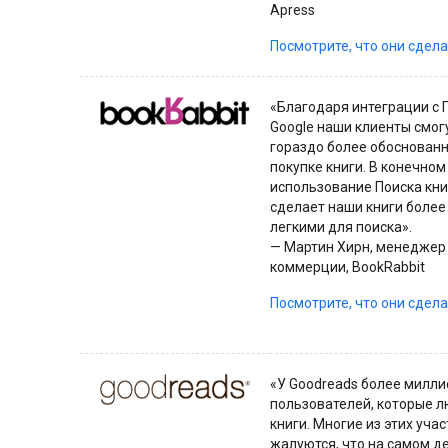
Apress
Посмотрите, что они сдел
«Благодаря интеграции с 
Google наши клиенты смог
гораздо более обоснован
покупке книги. В конечном
использование Поиска кни
сделает наши книги более
легкими для поиска».
— Мартин Хирн, менеджер
коммерции, BookRabbit
Посмотрите, что они сдел
«У Goodreads более милли
пользователей, которые л
книги. Многие из этих уча
жалуются, что на самом д