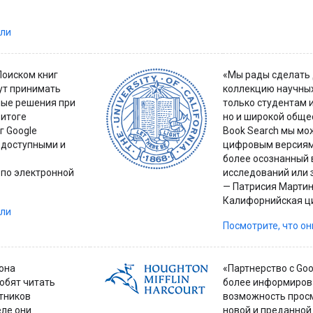
али
Поиском книг
«Мы рады сделать 
ут принимать
коллекцию научных
ные решения при
только студентам 
 итоге
но и широкой обще
г Google
Book Search мы мо
 доступными и
цифровым версиям 
более осознанный 
 по электронной
исследований или 
— Патрисия Мартин
Калифорнийская ц
али
Посмотрите, что о
она
«Партнерство с Goo
юбят читать
более информиров
стников
возможность просм
еле они
новой и преданной