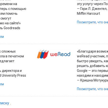
времени на
эту услугу через По
теперь с помощью
— Гэри Л. Джентел,
жем помочь
Mifflin Harcourt
 смогут
Посмотрите, что о
мо на сайте!»
ль Goodreads
али
ых сложных
«Благодаря возмож
ела в печатном
weRead участник, 
редлагает
быстро увидеть, ка
решить добавить кни
ь директора и
Google — это первы
University Press
находим и находим
— Кришна Мотукури
али
Посмотрите, что о
писку
.