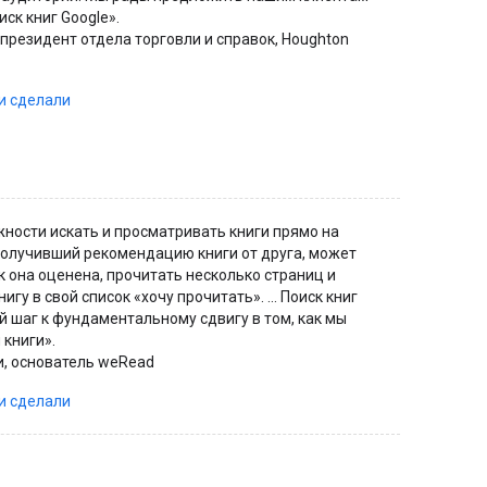
иск книг Google».
 президент отдела торговли и справок, Houghton
ни сделали
ности искать и просматривать книги прямо на
получивший рекомендацию книги от друга, может
к она оценена, прочитать несколько страниц и
гу в свой список «хочу прочитать». ... Поиск книг
й шаг к фундаментальному сдвигу в том, как мы
 книги».
, основатель weRead
ни сделали