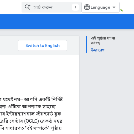
/
এই পৃষ্ঠায় যা যা
আছে
উদাহরণ
া যথেষ্ট নয়—আপনি একটি নির্দিষ্ট
ারেন৷ এটিতে আপনাকে সাহায্য
্টারন্যাশনাল স্ট্যান্ডার্ড বুক
রেরি সেন্টার (OCLC) রেকর্ড নম্বর
াধারণত "বই সম্পর্কে" পৃষ্ঠায়