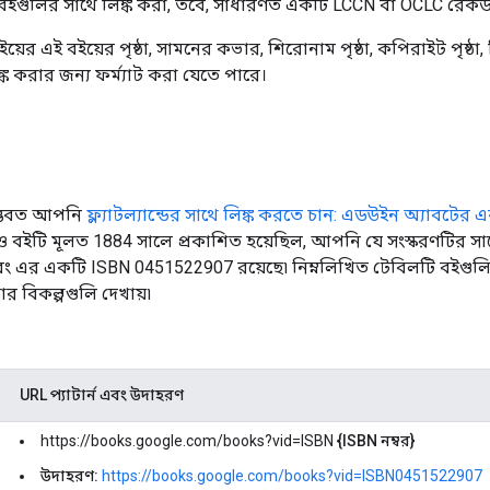
ো বইগুলির সাথে লিঙ্ক করা, তবে, সাধারণত একটি LCCN বা OCLC রেকর্
য়ের এই বইয়ের পৃষ্ঠা, সামনের কভার, শিরোনাম পৃষ্ঠা, কপিরাইট পৃষ্ঠা,
ক করার জন্য ফর্ম্যাট করা যেতে পারে।
সম্ভবত আপনি
ফ্ল্যাটল্যান্ডের সাথে লিঙ্ক করতে চান: এডউইন অ্যাবটের 
ও বইটি মূলত 1884 সালে প্রকাশিত হয়েছিল, আপনি যে সংস্করণটির সা
এবং এর একটি ISBN 0451522907 রয়েছে৷ নিম্নলিখিত টেবিলটি বইগুলির ন
 বিকল্পগুলি দেখায়৷
URL প্যাটার্ন এবং উদাহরণ
https://books.google.com/books?vid=ISBN
{ISBN নম্বর}
উদাহরণ:
https://books.google.com/books?vid=ISBN0451522907