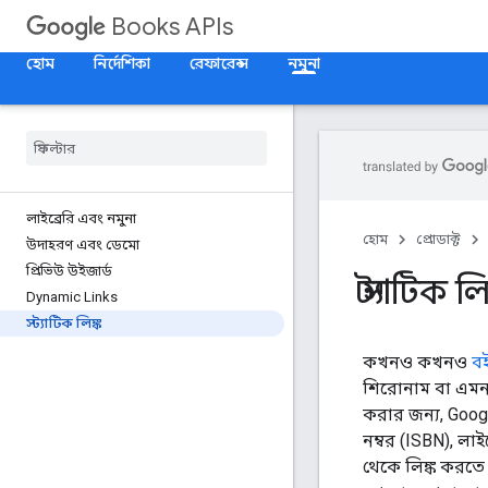
Books APIs
হোম
নির্দেশিকা
রেফারেন্স
নমুনা
লাইব্রেরি এবং নমুনা
হোম
প্রোডাক্ট
উদাহরণ এবং ডেমো
প্রিভিউ উইজার্ড
স্ট্যাটিক লি
Dynamic Links
স্ট্যাটিক লিঙ্ক
কখনও কখনও
ব
শিরোনাম বা এমনক
করার জন্য, Googl
নম্বর (ISBN), লাই
থেকে লিঙ্ক করতে 