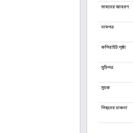
সামনের আবরণ
নামপত্র
কপিরাইট পৃষ্ঠা
সুচিপত্র
সূচক
পিছনের ঢাকনা