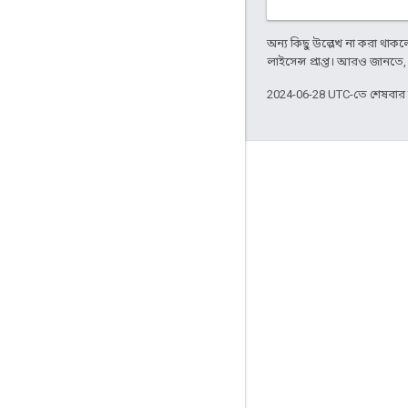
অন্য কিছু উল্লেখ না করা থাকলে,
লাইসেন্স প্রাপ্ত। আরও জানতে
2024-06-28 UTC-তে শেষবা
পণ্যর বিবরণ
সেবা পাবার শর্ত
কেস স্টাডিজ