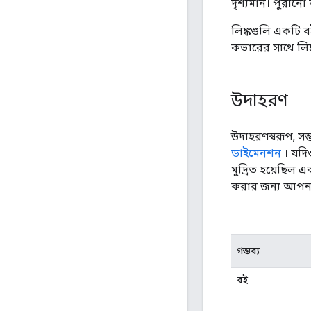
দৃশ্যমান। পুরান
লিঙ্কগুলি একটি বই
কভারের সাথে লিঙ্
উদাহরণ
উদাহরণস্বরূপ, 
ডাইমেনশন
। যদি
মুদ্রিত হয়েছিল 
করার জন্য আপনার
গন্তব্য
বই