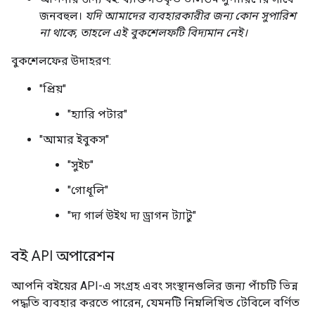
জনবহুল।
যদি আমাদের ব্যবহারকারীর জন্য কোন সুপারিশ
না থাকে, তাহলে এই বুকশেলফটি বিদ্যমান নেই।
বুকশেলফের উদাহরণ:
"প্রিয়"
"হ্যারি পটার"
"আমার ইবুকস"
"সুইচ"
"গোধূলি"
"দ্য গার্ল উইথ দ্য ড্রাগন ট্যাটু"
বই API অপারেশন
আপনি বইয়ের API-এ সংগ্রহ এবং সংস্থানগুলির জন্য পাঁচটি ভিন্ন
পদ্ধতি ব্যবহার করতে পারেন, যেমনটি নিম্নলিখিত টেবিলে বর্ণিত