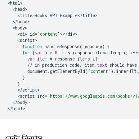
<
html
<
head
<
title>Books
API
Example
<
/
title
<
/
head
<
body
<
div
id
=
"content"
><
/
div
<
script
function
handleResponse
(
response
)
{
for
(
var
i
=
0
;
i
 < 
response
.
items
.
length
;
i
++
var
item
=
response
.
items
[
i
]
;
//
in
production
code
,
item
.
text
should
have
document
.
getElementById
(
"content"
).
innerHTML
}
}
<
/
script
<
script
src
=
"https://www.googleapis.com/books/v1
<
/
body
>

<
/
html
>