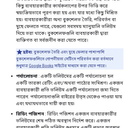
কিছু ব্যবহারকারীর কার্যকলাপের উপর ভিত্তি করে
স্বয়ংক্রিয়ভাবে পূরণ করা হয় এবং যার মধ্যে কিছু মিশ্রিত
হয়। ব্যবহারকারীরা অন্য বুকশেলভ তৈরি, পরিবর্তন বা
মুছে ফেলতে পারে, যেগুলো সবসময় ম্যানুয়ালি ভলিউম
দিয়ে ভরা থাকে। বুকশেলফগুলি ব্যবহারকারী দ্বারা
ব্যক্তিগত বা সর্বজনীন করা যেতে পারে।
দ্রষ্টব্য:
বুকশেলফ তৈরি এবং মুছে ফেলার পাশাপাশি
বুকশেলফগুলিতে গোপনীয়তা সেটিংস পরিবর্তন করা বর্তমানে
শুধুমাত্র
Google Books
সাইটের মাধ্যমে করা যেতে পারে।
পর্যালোচনা
: একটি ভলিউমের একটি পর্যালোচনা হল
একটি তারকা রেটিং এবং/অথবা পাঠ্যের সংমিশ্রণ। একজন
ব্যবহারকারী প্রতি ভলিউম একটি পর্যালোচনা জমা দিতে
পারেন. পর্যালোচনাগুলি বাইরের উত্স থেকেও পাওয়া যায়
এবং যথাযথভাবে দায়ী করা হয়৷
রিডিং পজিশন
: রিডিং পজিশন একজন ব্যবহারকারীর
ভলিউমের শেষ পঠিত অবস্থান নির্দেশ করে। একজন
ব্যবহারকারী প্রতি ভলিউম শুধুমাত্র একটি পড়ার অবস্থান