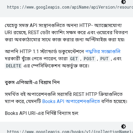
https://www.googleapis.com/
apiName
/
apiVersion
/
resour
যেহেতু সমস্ত API সংস্থানগুলিতে অনন্য HTTP- অ্যাক্সেসযোগ্য
URI রয়েছে, REST ডেটা ক্যাশিং সক্ষম করে এবং ওয়েবের বিতরণ
করা অবকাঠামোর সাথে কাজ করার জন্য অপ্টিমাইজ করা হয়৷
আপনি HTTP 1.1 স্ট্যান্ডার্ড ডকুমেন্টেশনে
পদ্ধতির সংজ্ঞাগুলি
দরকারী খুঁজে পেতে পারেন; তারা
GET
,
POST
,
PUT
, এবং
DELETE
এর স্পেসিফিকেশন অন্তর্ভুক্ত করে।
বুকস এপিআই-এ বিশ্রাম নিন
সমর্থিত বই অপারেশনগুলি সরাসরি REST HTTP ক্রিয়াগুলিতে
ম্যাপ করে, যেমনটি
Books API অপারেশনগুলিতে
বর্ণিত হয়েছে।
Books API URI-এর নির্দিষ্ট বিন্যাস হল:
https://www.googleapis.com/books/v1/{collectionName}