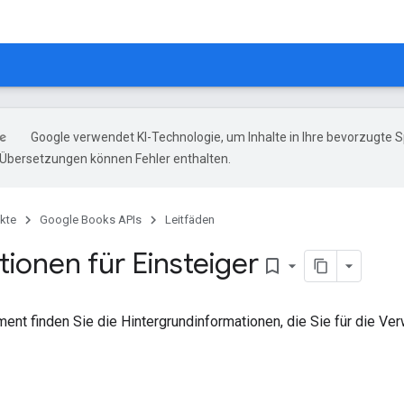
Google verwendet KI-Technologie, um Inhalte in Ihre bevorzugte 
-Übersetzungen können Fehler enthalten.
kte
Google Books APIs
Leitfäden
ionen für Einsteiger
bookmark_border
ent finden Sie die Hintergrundinformationen, die Sie für die V