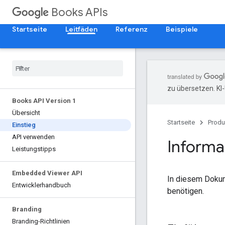
Books APIs
Startseite
Leitfäden
Referenz
Beispiele
zu übersetzen. KI
Books API Version 1
Übersicht
Startseite
Produ
Einstieg
API verwenden
Informat
Leistungstipps
Embedded Viewer API
In diesem Dokum
Entwicklerhandbuch
benötigen.
Branding
Branding-Richtlinien