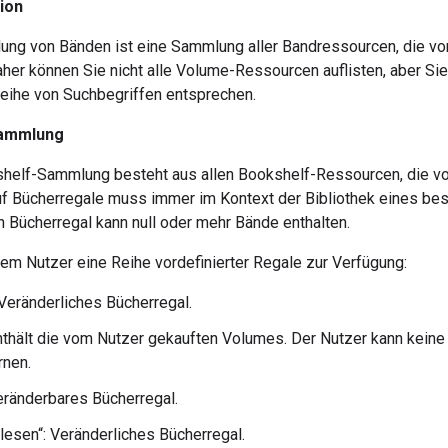
ion
ung von Bänden
ist eine Sammlung aller
Bandressourcen
, die v
aher können Sie nicht alle Volume-Ressourcen
auflisten
, aber S
Reihe von Suchbegriffen entsprechen.
Sammlung
shelf-Sammlung
besteht aus allen
Bookshelf-Ressourcen
, die 
f Bücherregale muss immer im Kontext der Bibliothek eines b
n Bücherregal kann null oder mehr Bände enthalten.
dem Nutzer eine Reihe vordefinierter Regale zur Verfügung:
 Veränderliches Bücherregal.
nthält die vom Nutzer gekauften Volumes. Der Nutzer kann kein
rnen.
eränderbares Bücherregal.
elesen“: Veränderliches Bücherregal.