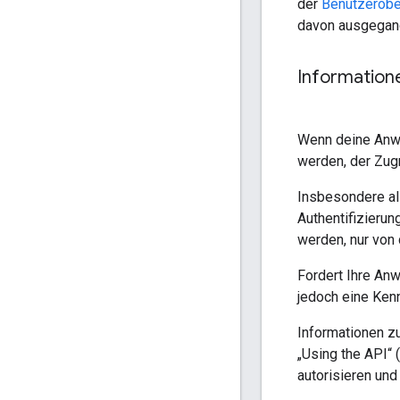
der
Benutzerobe
davon ausgegang
Information
Wenn deine Anwen
werden, der Zugr
Insbesondere all
Authentifizieru
werden, nur von
Fordert Ihre Anw
jedoch eine Kenn
Informationen z
„Using the API“
autorisieren und