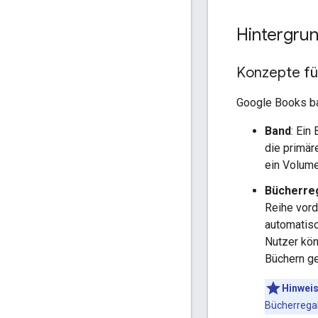
Hintergru
Konzepte fü
Google Books ba
Band
: Ein
die primär
ein Volume
Bücherre
Reihe vord
automatisc
Nutzer kön
Büchern ge
Hinwei
Bücherregal