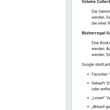
Volume Collect
Die
Samml
werden. D
die einer 
Bücherregal-
Eine
Book
werden. Au
werden. Ei
Google stellt je
Favoriten:
Gekauft: E
oder entfe
„Lesen“: V
„Aktuell g