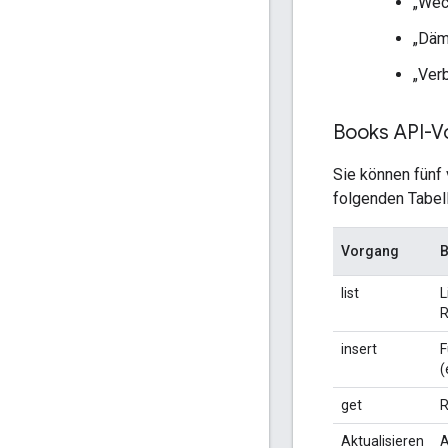
„Wec
„Däm
„Ver
Books API-V
Sie können fünf
folgenden Tabel
Vorgang
B
list
L
R
insert
F
(
get
R
Aktualisieren
A