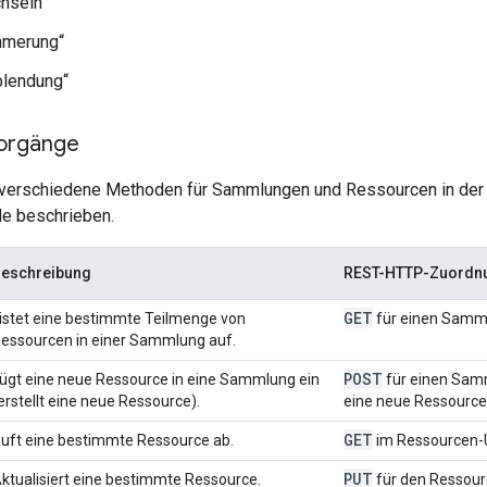
hseln“
merung“
blendung“
orgänge
 verschiedene Methoden für Sammlungen und Ressourcen in der B
le beschrieben.
eschreibung
REST-HTTP-Zuordn
GET
istet eine bestimmte Teilmenge von
für einen Samm
essourcen in einer Sammlung auf.
POST
ügt eine neue Ressource in eine Sammlung ein
für einen Samm
erstellt eine neue Ressource).
eine neue Ressource
GET
uft eine bestimmte Ressource ab.
im Ressourcen-U
PUT
ktualisiert eine bestimmte Ressource.
für den Ressourc