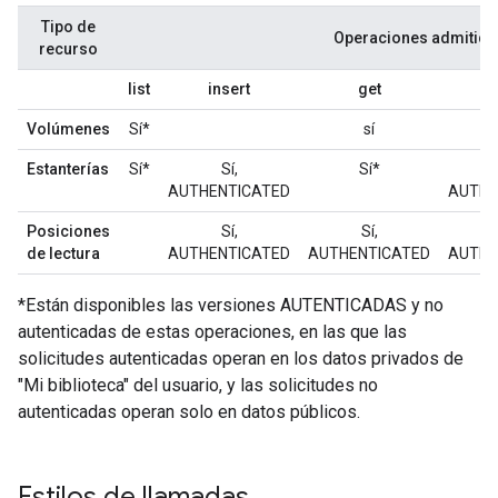
Tipo de
Operaciones admitida
recurso
list
insert
get
u
Volúmenes
Sí*
sí
Estanterías
Sí*
Sí,
Sí*
AUTHENTICATED
AUTHE
Posiciones
Sí,
Sí,
de lectura
AUTHENTICATED
AUTHENTICATED
AUTHE
*Están disponibles las versiones
AUTENTICADAS
y no
autenticadas de estas operaciones, en las que las
solicitudes autenticadas operan en los datos privados de
"Mi biblioteca" del usuario, y las solicitudes no
autenticadas operan solo en datos públicos.
Estilos de llamadas