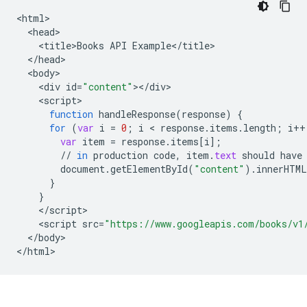
<
html
<
head
<
title>Books
API
Example
<
/
title
<
/
head
<
body
<
div
id
=
"content"
><
/
div
<
script
function
handleResponse
(
response
)
{
for
(
var
i
=
0
;
i
 < 
response
.
items
.
length
;
i
++
var
item
=
response
.
items
[
i
]
;
//
in
production
code
,
item
.
text
should
have
document
.
getElementById
(
"content"
).
innerHTML
}
}
<
/
script
<
script
src
=
"https://www.googleapis.com/books/v1
<
/
body
>

<
/
html
>