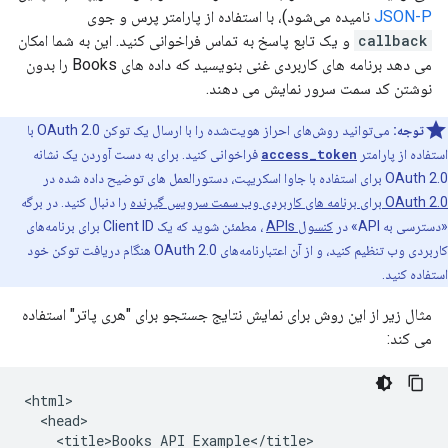
JSON-P
نامیده می‌شود)، با استفاده از پارامتر پرس و جوی
callback
و یک تابع پاسخ به تماس فراخوانی کنید. این به شما امکان
می دهد برنامه های کاربردی غنی بنویسید که داده های Books را بدون
نوشتن کد سمت سرور نمایش می دهند.
توجه:
می‌توانید روش‌های احراز هویت‌شده را با ارسال یک توکن OAuth 2.0 با
استفاده از پارامتر
access_token
فراخوانی کنید. برای به دست آوردن یک نشانه
OAuth 2.0 برای استفاده با جاوا اسکریپت، دستورالعمل های توضیح داده شده در
OAuth 2.0 برای برنامه های کاربردی وب سمت سرویس گیرنده
را دنبال کنید. در برگه
«دسترسی به API» در
کنسول APIs
، مطمئن شوید که یک Client ID برای برنامه‌های
کاربردی وب تنظیم کنید، و از آن اعتبارنامه‌های OAuth 2.0 هنگام دریافت توکن خود
استفاده کنید.
مثال زیر از این روش برای نمایش نتایج جستجو برای "هری پاتر" استفاده
می کند:
<
html
<
head
<
title>Books
API
Example
<
/
title