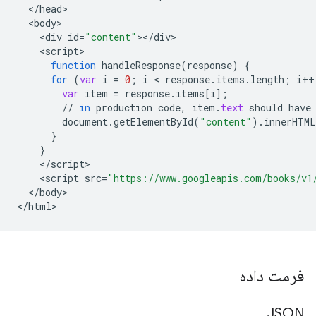
<
/
head
<
body
<
div
id
=
"content"
><
/
div
<
script
function
handleResponse
(
response
)
{
for
(
var
i
=
0
;
i
 < 
response
.
items
.
length
;
i
++
var
item
=
response
.
items
[
i
]
;
//
in
production
code
,
item
.
text
should
have
document
.
getElementById
(
"content"
).
innerHTML
}
}
<
/
script
<
script
src
=
"https://www.googleapis.com/books/v1
<
/
body
>

<
/
html
>
فرمت داده
JSON