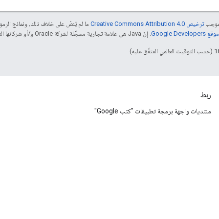
بموجب
ترخيص Creative Commons Attribution 4.0‏
ما لم يُنصّ على خلاف ذلك، ونماذج الر
Google Dev‏
. إنّ Java هي علامة تجارية مسجَّلة لشركة Oracle و/أو شركائها التابعين.
ربط
منتديات واجهة برمجة تطبيقات "كتب Google"