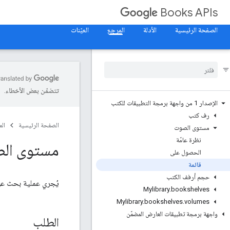
Books APIs
الصفحة الرئيسية
الأدلة
المرجع
العيّنات
تتضمّن بعض الأخطاء.
الإصدار 1 من واجهة برمجة التطبيقات للكتب
رف كتب
الصفحة الرئيسية
ال
مستوى الصوت
نظرة عامّة
مستوى الص
الحصول على
قائمة
حجم أرفف الكتب
يُجري عملية بحث ع
Mylibrary
.
bookshelves
Mylibrary
.
bookshelves
.
volumes
واجهة برمجة تطبيقات العارض المضمّن
الطلب