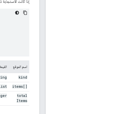
إذا كانت الاستجابة ن
اسم الموقع
القيمة
ring
kind
list
items[]
eger
total
Items