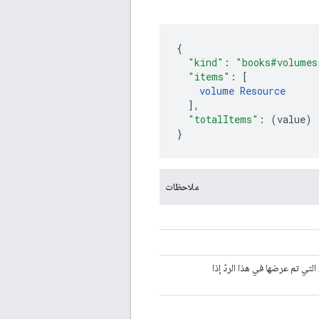
{
"kind"
:
"books#volumes
"items"
:
[
volume
Resource
],
"totalItems"
:
(
value
)
}
ملاحظات
لتي تم عرضها في هذا الردّ إذا