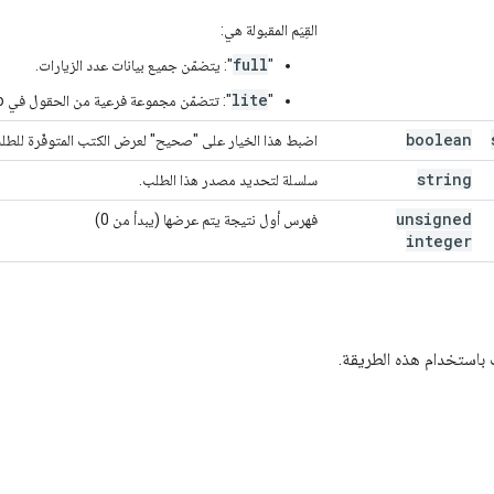
القِيَم المقبولة هي:
full
"
": يتضمّن جميع بيانات عدد الزيارات.
lite
"
": تتضمّن مجموعة فرعية من الحقول في volumeInfo وaccessInfo.
boolean
اضبط هذا الخيار على "صحيح" لعرض الكتب المتوفّرة للطلب المُسب
string
سلسلة لتحديد مصدر هذا الطلب.
unsigned
فهرس أول نتيجة يتم عرضها (يبدأ من 0)
integer
 باستخدام هذه الطريقة.