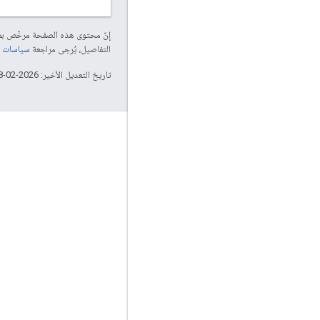
إنّ محتوى هذه الصفحة مرخّص 
التفاصيل، يُرجى مراجعة
سياسات موقع elopers
تاريخ التعديل الأخير: 2026-02-18 (حسب التوقيت العالمي المتفَّق عليه)
معلومات حول المنتجات
بنود الخدمة
دراسات حالة