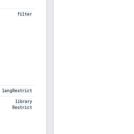
filter
lang
Restrict
library
Restrict