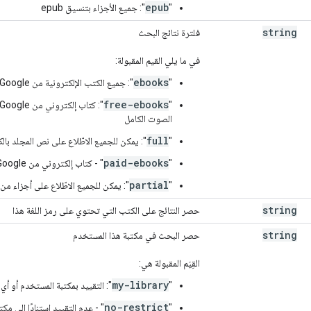
epub
"
": جميع الأجزاء بتنسيق epub
string
فلترة نتائج البحث
في ما يلي القيم المقبولة:
ebooks
"
": جميع الكتب الإلكترونية من Google
free-ebooks
"
الصوت الكامل
full
"
": يمكن للجميع الاطّلاع على نص المجلد بالك
paid-ebooks
"
" - كتاب إلكتروني من Google بسعر
partial
"
": يمكن للجميع الاطّلاع على أجزاء من
string
حصر النتائج على الكتب التي تحتوي على رمز اللغة هذا
string
حصر البحث في مكتبة هذا المستخدم
القِيَم المقبولة هي:
my-library
"
": التقييد بمكتبة المستخدم أو أي
no-restrict
"
" - عدم التقييد استنادًا إلى مك