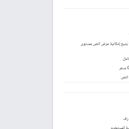
": كتاب إلكتروني من Google يتيح إمكانية عرض النص بمستوى
امل.
 النص.
 رف
تبة المستخدم.