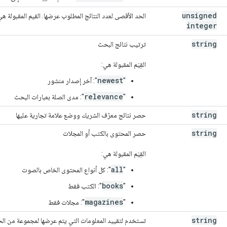
unsigned
الحد الأقصى لعدد النتائج المطلوب عرضها. القيم المقبولة 
integer
string
ترتيب نتائج البحث
القِيَم المقبولة هي:
newest
"
": آخر إصدار منشور
relevance
"
": مدى الصلة بعبارات البحث
string
حصر نتائج معرّف الشريك ووضع علامة تجارية عليها
string
حصر المحتوى بالكتب أو المجلات
القِيَم المقبولة هي:
all
"
": كل أنواع المحتوى الخاص بالصوت
books
"
": الكتب فقط
magazines
"
": مجلات فقط
string
تستخدم لتقييد المعلومات التي يتم عرضها لمجموعة من ال