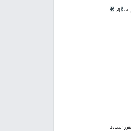
40
0
هي من
إلى
.
حقول المحددة.