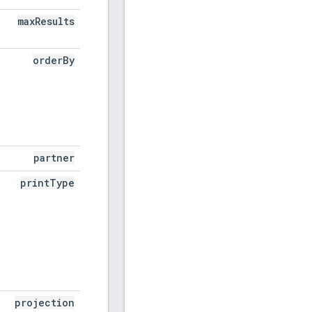
max
Results
order
By
partner
print
Type
projection