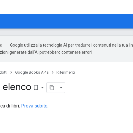
Google utilizza la tecnologia AI per tradurre i contenuti nella tua l
uzioni generate dall'AI potrebbero contenere errori.
dotti
Google Books APIs
Riferimenti
 elenco
bookmark_border
a di libri.
Prova subito
.