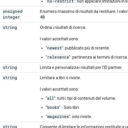
no-restrict
"
": non applicare limitazioni in 
unsigned
Il numero massimo di risultati da restituire. I val
integer
40
.
string
Ordina i risultati di ricerca.
I valori accettati sono:
newest
"
": pubblicato più di recente.
relevance
"
": pertinenza ai termini di ricerca.
string
Limita e personalizza i risultati per l'ID partner.
string
Limitare a libri o riviste.
I valori accettati sono:
all
"
": tutti i tipi di contenuti del volume.
books
"
" - Solo libri.
magazines
"
": solo riviste.
string
Consente di limitare le informazioni restituite a 