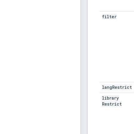
filter
lang
Restrict
library
Restrict