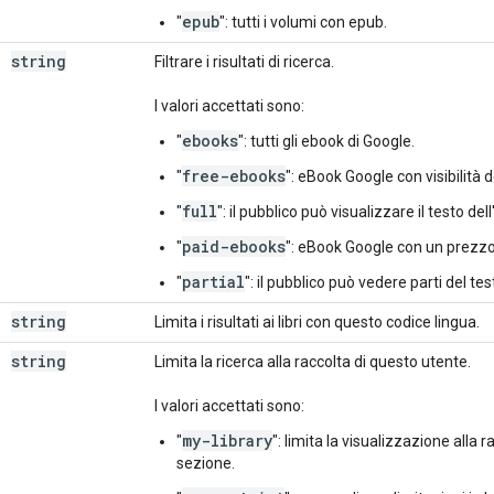
epub
"
": tutti i volumi con epub.
string
Filtrare i risultati di ricerca.
I valori accettati sono:
ebooks
"
": tutti gli ebook di Google.
free-ebooks
"
": eBook Google con visibilità
full
"
": il pubblico può visualizzare il testo del
paid-ebooks
"
": eBook Google con un prezzo
partial
"
": il pubblico può vedere parti del tes
string
Limita i risultati ai libri con questo codice lingua.
string
Limita la ricerca alla raccolta di questo utente.
I valori accettati sono:
my-library
"
": limita la visualizzazione alla r
sezione.