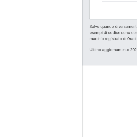
Salvo quando diversamente 
esempi di codice sono con
marchio registrato di Oracl
Ultimo aggiornamento 202
Informazioni sul prodotto
Termini di servizio
Case study