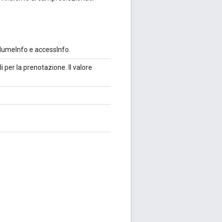
olumeInfo e accessInfo.
li per la prenotazione. Il valore
)