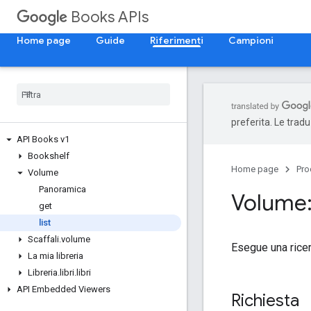
Books APIs
Home page
Guide
Riferimenti
Campioni
preferita. Le trad
API Books v1
Bookshelf
Home page
Pro
Volume
Panoramica
Volume:
get
list
Scaffali
.
volume
Esegue una ricerc
La mia libreria
Libreria
.
libri
.
libri
API Embedded Viewers
Richiesta