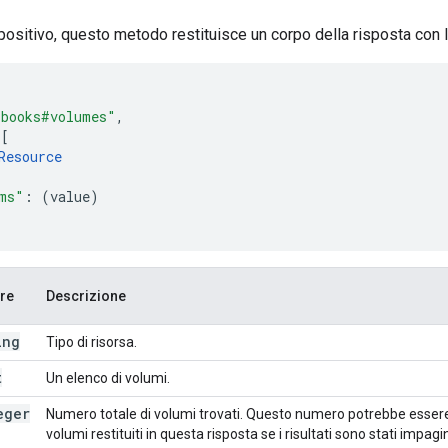
 positivo, questo metodo restituisce un corpo della risposta con l
"books#volumes"
,
[
Resource
ms"
:
(
value
)
re
Descrizione
ing
Tipo di risorsa.
t
Un elenco di volumi.
eger
Numero totale di volumi trovati. Questo numero potrebbe esser
volumi restituiti in questa risposta se i risultati sono stati impagin