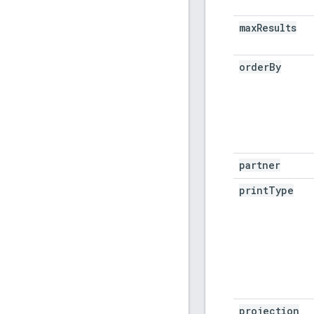
max
Results
order
By
partner
print
Type
projection