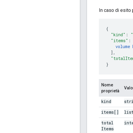
In caso di esito
{
"kind"
:
"items"
:
volume
],
"totalIte
}
Nome
Valo
proprietà
kind
str
items[]
lis
total
int
Items