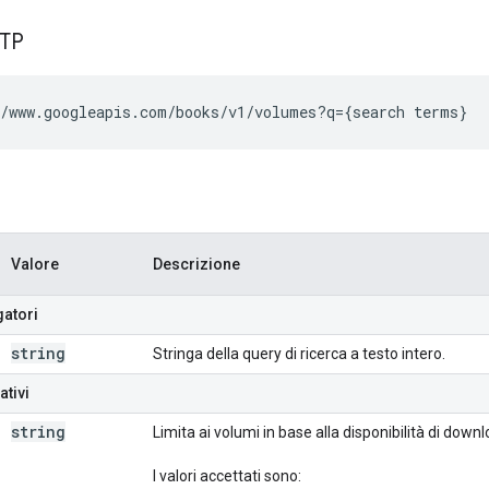
TTP
/www.googleapis.com/books/v1/volumes?
q
=
{search terms}
Valore
Descrizione
gatori
string
Stringa della query di ricerca a testo intero.
ativi
string
Limita ai volumi in base alla disponibilità di downl
I valori accettati sono: