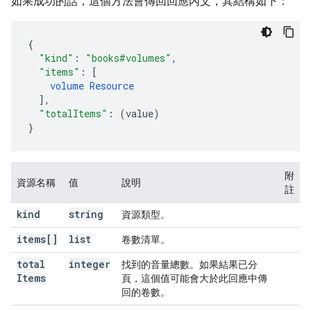
如果成功的話，這個方法會傳回回應內文，其結構如下：
{
"kind"
:
"books#volumes"
,
"items"
:
[
volume
Resource
],
"totalItems"
:
(
value
)
}
附
資源名稱
值
說明
註
kind
string
資源類型。
items[]
list
卷數清單。
total
integer
找到的音量總數。如果結果已分
Items
頁，這個值可能會大於此回應中傳
回的卷數。