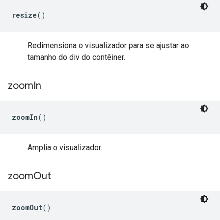
resize
()
Redimensiona o visualizador para se ajustar ao
tamanho do div do contêiner.
zoom
In
zoomIn
()
Amplia o visualizador.
zoom
Out
zoomOut
()