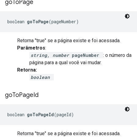
go
To
Page
boolean 
goToPage
(pageNumber)
Retorna "true" se a página existe e foi acessada.
Parâmetros
:
string, number
pageNumber
: o número da
página para a qual você vai mudar.
Retorna:
boolean
go
To
Page
Id
boolean 
goToPageId
(pageId)
Retorna "true" se a página existe e foi acessada.