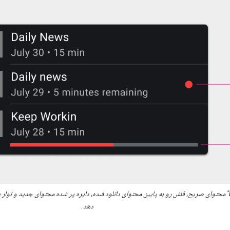
در این نمای فهرست، "E" محتوای صریح، فلش رو به پایین محتوای دانلود شده، دایره پر شده محتوای جدی
دهد.