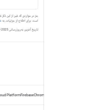
جز در مواردی که غیر از این ذک
است. برای اطلاع از جزئیات، به
خطم
تاریخ آخرین به‌روزرسانی 2025-07-24 به‌وقت ساعت هماهنگ جهانی.
طراحی برای رانندگی
چه خبر
برچسب های چیدمان
باید، باید و می
loud Platform
Firebase
Chrome
Android