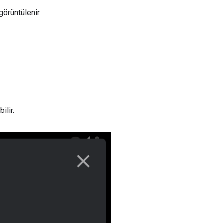
örüntülenir.
ilir.