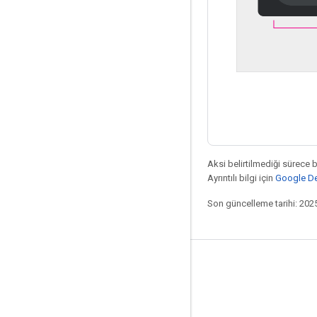
Aksi belirtilmediği sürece 
Ayrıntılı bilgi için
Google Dev
Son güncelleme tarihi: 202
Design for Driving
Yenilikler
Düzen etiketleri