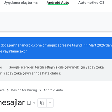
Uygulama oluşturma
Android Auto
Automotive OS
,
docs.partner.android.com/drivingux
adresine taşındı. 11 Mart 2026'dan
de yayınlanacaktır.
Google, içerikleri tercih ettiğiniz dile çevirmek için yapay zeka
ır. Yapay zeka çevirilerinde hata olabilir.
ers
Design for Driving
Android Auto
esajlar
bookmark_border