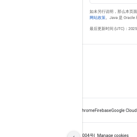
如未另行说明，那么本页
网站政策
。Java 是 Or
最后更新时间 (UTC)：2025-
驾驶用户体验设计准则
新变化
布局标签
必备、应该和5 月
Android
Chrome
Firebase
Google Cloud
条款
隐私权政策
ICP证合字B2-20070004号
Manage cookies