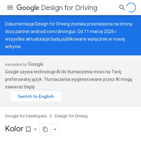
Design for Driving
Dokumentacja Design for Driving została przeniesiona na stronę
docs.partner.android.com/drivingux
. Od 11 marca 2026 r.
wszystkie aktualizacje będą publikowane wyłącznie w nowej
witrynie.
Google używa technologii AI do tłumaczenia treści na Twój
preferowany język. Tłumaczenia wygenerowane przez AI mogą
zawierać błędy.
Google for Developers
Design for Driving
Kolor
bookmark_border