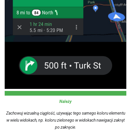
Należy
Zachowuj wizualną ciągłość, używając tego samego koloru elementu
w wielu widokach, np. koloru zielonego w widokach nawigacji zakręt
po zakręcie.