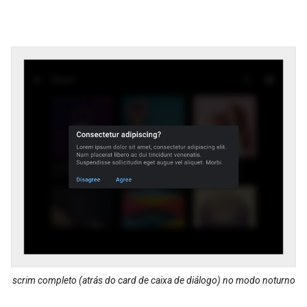
scrim completo (atrás do card de caixa de diálogo) no modo noturno