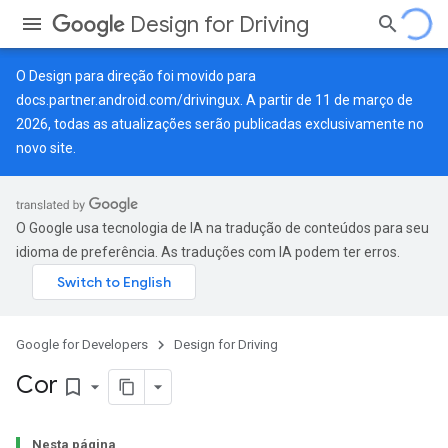
Design for Driving
O Design para direção foi movido para
docs.partner.android.com/drivingux
. A partir de 11 de março de
2026, todas as atualizações serão publicadas exclusivamente no
novo site.
O Google usa tecnologia de IA na tradução de conteúdos para seu
idioma de preferência. As traduções com IA podem ter erros.
Google for Developers
Design for Driving
Cor
bookmark_border
Nesta página