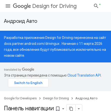
Design for Driving
Андроид Авто
Разработка приложения Design for Driving перенесена на сайт
docs.partner.android.com/drivingux
. Начиная с 11 марта 2026
года, все обновления будут публиковаться исключительно на
новом сайте.
Эта страница переведена с помощью
Cloud Translation API
.
Google for Developers
Design for Driving
Андроид Авто
Панель навигации
bookmark_border