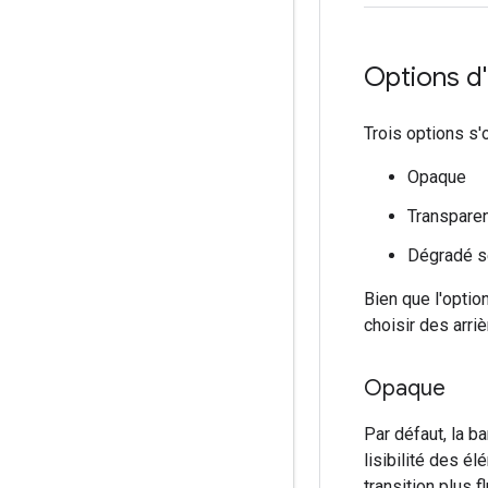
Options d'
Trois options s'o
Opaque
Transpare
Dégradé s
Bien que l'optio
choisir des arri
Opaque
Par défaut, la b
lisibilité des é
transition plus f