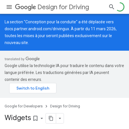
Design for Driving
La section "Conception pour la conduite" a été déplacée vers
docs.partner.android.com/drivingux
. À partir du 11 mars 2026,
toutes les mises à jour seront publiées exclusivement sur le
nouveau site.
Google utilise la technologie IA pour traduire le contenu dans votre
langue préférée. Les traductions générées par IA peuvent
contenir des erreurs.
Google for Developers
Design for Driving
Widgets
bookmark_border