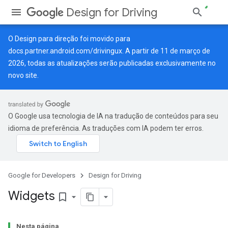
Design for Driving
O Design para direção foi movido para
docs.partner.android.com/drivingux
. A partir de 11 de março de
2026, todas as atualizações serão publicadas exclusivamente no
novo site.
O Google usa tecnologia de IA na tradução de conteúdos para seu
idioma de preferência. As traduções com IA podem ter erros.
Google for Developers
Design for Driving
Widgets
bookmark_border
Nesta página