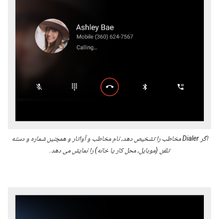
اگر Dialer مخاطب را تشخیص دهد، نام مخاطب و آواتار و همچنین شماره و دسته
تلفن (موبایل، محل کار یا خانه) را نمایش می دهد.