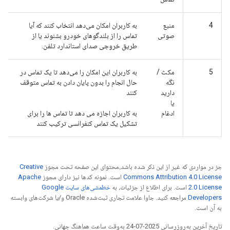
4
منبع
به کاربران امکان می‌دهد انتخاب کنند که آیا
صوتی
تماس را از بلندگوهای خودرو بشنوند یا از
طریق خروجی صدای استاندارد تلفن.
5
مکث /
به کاربران این امکان را می‌دهد تا یک تماس در
نگه
حال انجام را بدون پایان دادن به تماس متوقف
دارید
کنند
یا
ادغام
به کاربران اجازه می دهد تا تماس ها را برای
تشکیل یک تماس کنفرانسی ترکیب کنند
جز در مواردی که غیر از این ذکر شده باشد،‌محتوای این صفحه تحت مجوز
Creative
Commons Attribution 4.0 License
است. نمونه کدها نیز دارای مجوز
Apache
2.0 License
است. برای اطلاع از جزئیات، به
خطمشی‌های سایت Google
Developers‏
مراجعه کنید. جاوا علامت تجاری ثبت‌شده Oracle و/یا شرکت‌های وابسته
به آن است.
تاریخ آخرین به‌روزرسانی 2025-07-24 به‌وقت ساعت هماهنگ جهانی.