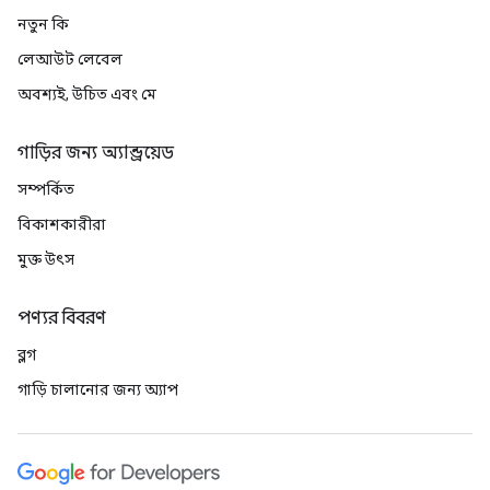
নতুন কি
লেআউট লেবেল
অবশ্যই, উচিত এবং মে
গাড়ির জন্য অ্যান্ড্রয়েড
সম্পর্কিত
বিকাশকারীরা
মুক্ত উৎস
পণ্যর বিবরণ
ব্লগ
গাড়ি চালানোর জন্য অ্যাপ