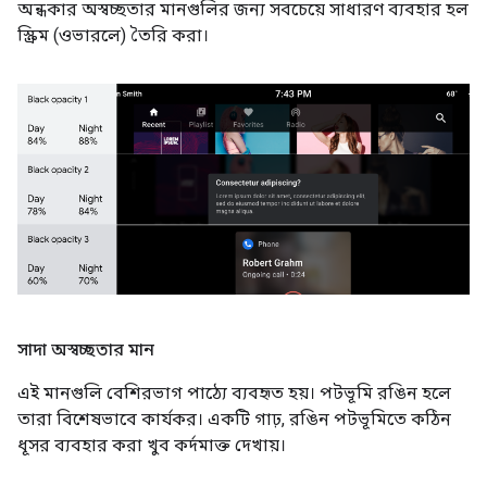
অন্ধকার অস্বচ্ছতার মানগুলির জন্য সবচেয়ে সাধারণ ব্যবহার হল
স্ক্রিম (ওভারলে) তৈরি করা।
সাদা অস্বচ্ছতার মান
এই মানগুলি বেশিরভাগ পাঠ্যে ব্যবহৃত হয়। পটভূমি রঙিন হলে
তারা বিশেষভাবে কার্যকর। একটি গাঢ়, রঙিন পটভূমিতে কঠিন
ধূসর ব্যবহার করা খুব কর্দমাক্ত দেখায়।