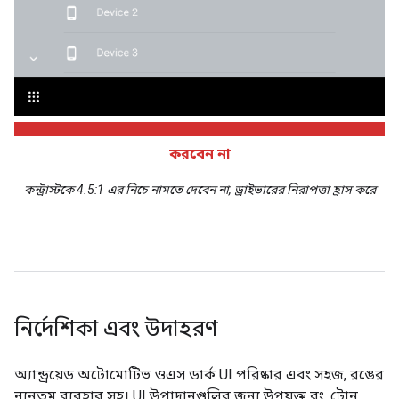
করবেন না
কন্ট্রাস্টকে 4.5:1 এর নিচে নামতে দেবেন না, ড্রাইভারের নিরাপত্তা হ্রাস করে
নির্দেশিকা এবং উদাহরণ
অ্যান্ড্রয়েড অটোমোটিভ ওএস ডার্ক UI পরিষ্কার এবং সহজ, রঙের
ন্যূনতম ব্যবহার সহ। UI উপাদানগুলির জন্য উপযুক্ত রং, টোন