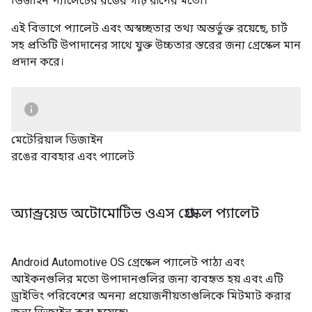
ডিজাইন প্যালেটের রঙের গাঢ় রূপের মতো।
এই বিভাগে প্যালেট এবং অস্বচ্ছতার তথ্য অন্তর্ভুক্ত রয়েছে, চার্ট
সহ প্রতিটি উপাদানের সাথে যুক্ত উচ্চতার স্তরের জন্য গ্রেস্কেল মান
প্রদান করে।
মেটেরিয়াল ডিজাইন
রঙের ব্যবহার এবং প্যালেট
অ্যান্ড্রয়েড অটোমোটিভ ওএস গ্রেস্কেল প্যালেট
Android Automotive OS গ্রেস্কেল প্যালেট পাঠ্য এবং
আইকনগুলির মতো উপাদানগুলির জন্য ব্যবহৃত হয় এবং এটি
ড্রাইভিং পরিবেশের অনন্য প্রয়োজনীয়তাগুলিকে মিটমাট করার