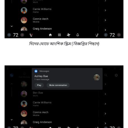
দিনের মোডে আংশিক স্ক্রিম (বিজ্ঞপ্তির পিছনে)