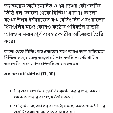
অ্যান্ড্রয়েড অটোমোটিভ ওএস রঙের কৌশলটির
ভিত্তি হল "কালো থেকে বিল্ডিং" ধারণা। কালো
রঙের উপর ইন্টারফেস রঙ বেসিং দিন এবং রাতের
থিমগুলির মধ্যে কোনও কঠোর পরিবর্তন ছাড়াই
আরও সামঞ্জস্যপূর্ণ ব্যবহারকারীর অভিজ্ঞতা তৈরি
করে।
কালো থেকে বিল্ডিং হার্ডওয়্যারের সাথে আরও ভাল সারিবদ্ধতা
নিশ্চিত করে, যেহেতু অন্ধকার উপাদানগুলি প্রায়শই গাড়ির
অভ্যন্তরীণ এবং ড্যাশবোর্ডগুলিতে ব্যবহৃত হয়।
এক নজরে নির্দেশিকা (TL;DR)
দিন এবং রাত উভয় ড্রাইভিং সমর্থন করার জন্য কালো
থেকে আপনার রং পছন্দ তৈরি করুন
পটভূমি এবং আইকন বা পাঠ্যের মধ্যে কমপক্ষে 4.5:1 এর
একটি বৈসাদৃশ্য অনুপাত বজায় রাখুন