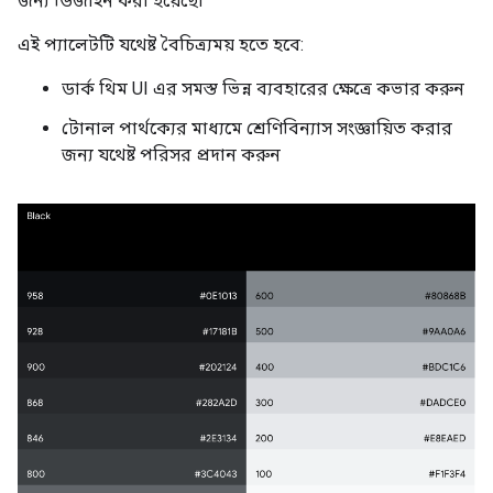
জন্য ডিজাইন করা হয়েছে৷
এই প্যালেটটি যথেষ্ট বৈচিত্র্যময় হতে হবে:
ডার্ক থিম UI এর সমস্ত ভিন্ন ব্যবহারের ক্ষেত্রে কভার করুন
টোনাল পার্থক্যের মাধ্যমে শ্রেণিবিন্যাস সংজ্ঞায়িত করার
জন্য যথেষ্ট পরিসর প্রদান করুন