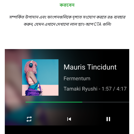
করবেন
সম্পর্কিত উপাদান এবং ফাংশনগুলিকে দৃশ্যত সংযোগ করতে রঙ ব্যবহার
করুন, যেমন এখানে দেখানো লাল হ্যাং-আপ CTA গুলি৷