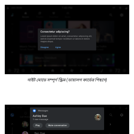
নাইট মোডে সম্পূর্ণ স্ক্রিম (ডায়ালগ কার্ডের পিছনে)