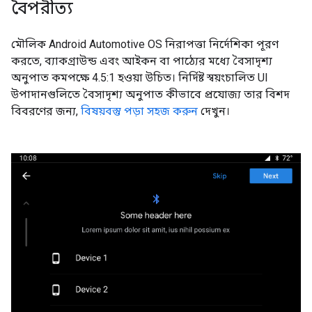
বৈপরীত্য
মৌলিক Android Automotive OS নিরাপত্তা নির্দেশিকা পূরণ
করতে, ব্যাকগ্রাউন্ড এবং আইকন বা পাঠ্যের মধ্যে বৈসাদৃশ্য
অনুপাত কমপক্ষে 4.5:1 হওয়া উচিত। নির্দিষ্ট স্বয়ংচালিত UI
উপাদানগুলিতে বৈসাদৃশ্য অনুপাত কীভাবে প্রযোজ্য তার বিশদ
বিবরণের জন্য,
বিষয়বস্তু পড়া সহজ করুন
দেখুন।