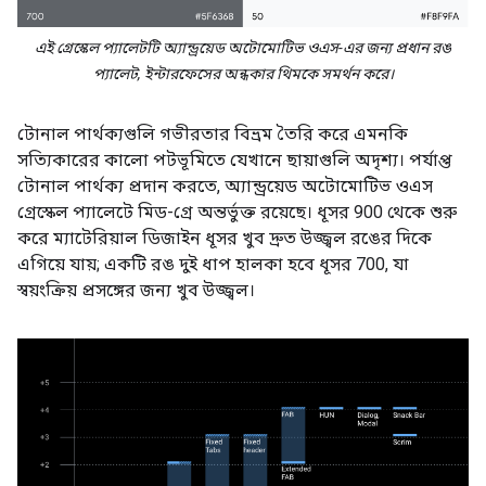
এই গ্রেস্কেল প্যালেটটি অ্যান্ড্রয়েড অটোমোটিভ ওএস-এর জন্য প্রধান রঙ
প্যালেট, ইন্টারফেসের অন্ধকার থিমকে সমর্থন করে।
টোনাল পার্থক্যগুলি গভীরতার বিভ্রম তৈরি করে এমনকি
সত্যিকারের কালো পটভূমিতে যেখানে ছায়াগুলি অদৃশ্য। পর্যাপ্ত
টোনাল পার্থক্য প্রদান করতে, অ্যান্ড্রয়েড অটোমোটিভ ওএস
গ্রেস্কেল প্যালেটে মিড-গ্রে অন্তর্ভুক্ত রয়েছে। ধূসর 900 থেকে শুরু
করে ম্যাটেরিয়াল ডিজাইন ধূসর খুব দ্রুত উজ্জ্বল রঙের দিকে
এগিয়ে যায়; একটি রঙ দুই ধাপ হালকা হবে ধূসর 700, যা
স্বয়ংক্রিয় প্রসঙ্গের জন্য খুব উজ্জ্বল।