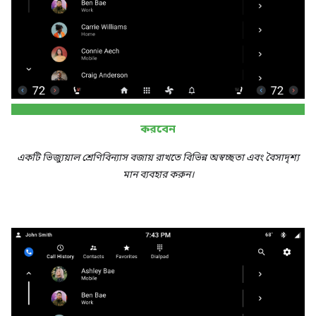
করবেন
একটি ভিজ্যুয়াল শ্রেণিবিন্যাস বজায় রাখতে বিভিন্ন অস্বচ্ছতা এবং বৈসাদৃশ্য
মান ব্যবহার করুন।