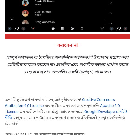
করবেন না
সম্পূর্ণ অস্বচ্ছতা বা বৈপরীত্য মানগুলিকে অনেকগুলি উপাদানে প্রয়োগ করে
অতিরিক্ত ব্যবহার করবেন না। প্রাথমিক এবং মাধ্যমিক তথ্যের পার্থক্য করার
জন্য অস্বচ্ছতার মানগুলির একটি বৈসাদৃশ্য প্রয়োজন।
অন্য কিছু উল্লেখ না করা থাকলে, এই পৃষ্ঠার কন্টেন্ট
Creative Commons
Attribution 4.0 License
-এর অধীনে এবং কোডের নমুনাগুলি
Apache 2.0
License
-এর অধীনে লাইসেন্স প্রাপ্ত। আরও জানতে,
Google Developers সাইট
নীতি
দেখুন। Java হল Oracle এবং/অথবা তার অ্যাফিলিয়েট সংস্থার রেজিস্টার্ড
ট্রেডমার্ক।
2025-07-24 UTC-তে শেষবার আপডেট করা হয়েছে।