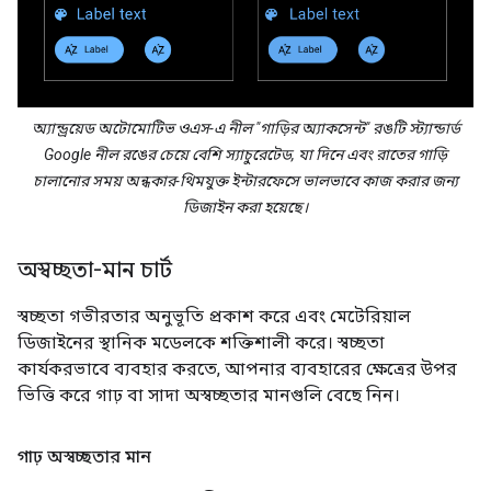
অ্যান্ড্রয়েড অটোমোটিভ ওএস-এ নীল "গাড়ির অ্যাকসেন্ট" রঙটি স্ট্যান্ডার্ড
Google নীল রঙের চেয়ে বেশি স্যাচুরেটেড, যা দিনে এবং রাতের গাড়ি
চালানোর সময় অন্ধকার-থিমযুক্ত ইন্টারফেসে ভালভাবে কাজ করার জন্য
ডিজাইন করা হয়েছে।
অস্বচ্ছতা-মান চার্ট
স্বচ্ছতা গভীরতার অনুভূতি প্রকাশ করে এবং মেটেরিয়াল
ডিজাইনের স্থানিক মডেলকে শক্তিশালী করে। স্বচ্ছতা
কার্যকরভাবে ব্যবহার করতে, আপনার ব্যবহারের ক্ষেত্রের উপর
ভিত্তি করে গাঢ় বা সাদা অস্বচ্ছতার মানগুলি বেছে নিন।
গাঢ় অস্বচ্ছতার মান