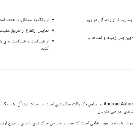
سازید تا از رانندگی در روز
از رنگ به حداقل، با هدف است
نمایش ارتفاع از طریق مقیا
نسبت کنتراست حداقل 4.5:1 بین پس زمینه و نمادها یا
از شفافیت و شفافیت برای ه
کنید
تم تاریک رابط سیستم عامل Android Automotive بر اساس یک پالت خاکستری است. در حالت ا
لت‌های طراحی متریال.
ت، همراه با نمودارهایی است که مقادیر مقیاس خاکستری را برای سطوح ارتفاع