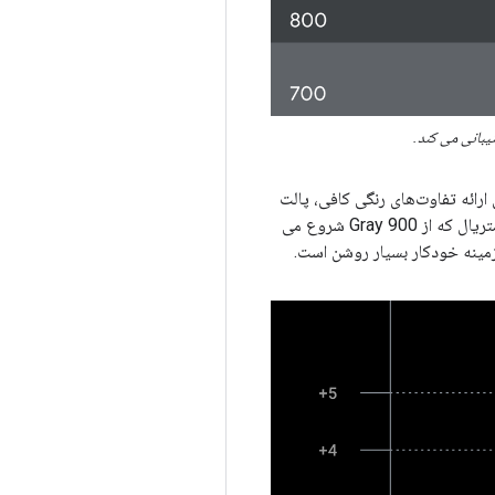
رائه تفاوت‌های رنگی کافی، پالت
مقیاس خاکستری سیستم‌عامل Android Automotive شامل خاکستری‌های متوسط ​​است. خاکستری های طراحی متریال که از Gray 900 شروع می