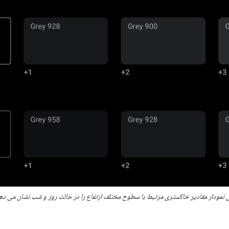
ن نمودار مقادیر خاکستری مرتبط با سطوح مختلف ارتفاع را در حالت روز و شب نشان می ده