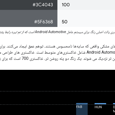
 برای سیستم عامل Android Automotive است که از تم تیره رابط پشتیبانی می کند.
ای مشکی واقعی که سایه‌ها نامحسوس هستند، توهم عمق ایجاد می‌کنند. برای ا
د. یک رنگ دو پله روشن تر، خاکستری 700 است که برای زمینه خودکار بسیار روشن است.