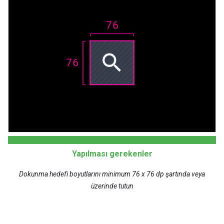
Yapılması gerekenler
Dokunma hedefi boyutlarını minimum 76 x 76 dp şartında veya
üzerinde tutun