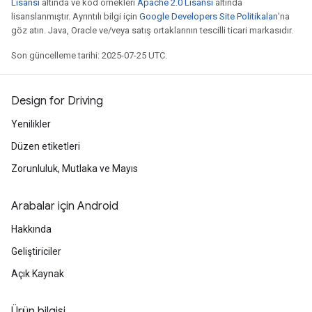
Lisansı
altında ve kod örnekleri
Apache 2.0 Lisansı
altında
lisanslanmıştır. Ayrıntılı bilgi için
Google Developers Site Politikaları
'na
göz atın. Java, Oracle ve/veya satış ortaklarının tescilli ticari markasıdır.
Son güncelleme tarihi: 2025-07-25 UTC.
Design for Driving
Yenilikler
Düzen etiketleri
Zorunluluk, Mutlaka ve Mayıs
Arabalar için Android
Hakkında
Geliştiriciler
Açık Kaynak
Ürün bilgisi