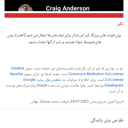
نکن
وزن فونت های پررنگ (در این مثال برای تمام متن ها اعمال می شود) کمتر از وزن
های متوسط ​​خوانا هستند و باید از آنها اجتناب شود.
جز در مواردی که غیر از این ذکر شده باشد،‌محتوای این صفحه تحت مجوز
Creative
Commons Attribution 4.0 License
است. نمونه کدها نیز دارای مجوز
Apache
2.0 License
است. برای اطلاع از جزئیات، به
خطمشی‌های سایت Google
Developers‏
مراجعه کنید. جاوا علامت تجاری ثبت‌شده Oracle و/یا شرکت‌های وابسته
به آن است.
تاریخ آخرین به‌روزرسانی 2025-07-24 به‌وقت ساعت هماهنگ جهانی.
طراحی برای رانندگی