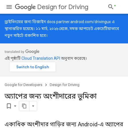
Design for Driving
ড্রাইভিংয়ের জন্য ডিজাইন
docs.partner.android.com/drivingux
এ
স্থানান্তরিত হয়েছে। ১১ মার্চ, ২০২৬ থেকে, সমস্ত আপডেট একচেটিয়াভাবে
নতুন সাইটে প্রকাশিত হবে।
এই পৃষ্ঠাটি
Cloud Translation API
অনুবাদ করেছে।
Google for Developers
Design for Driving
অ্যাপের জন্য অংশীদারের ভূমিকা
bookmark_border
একাধিক অংশীদার গাড়ির জন্য Android-এ অ্যাপের