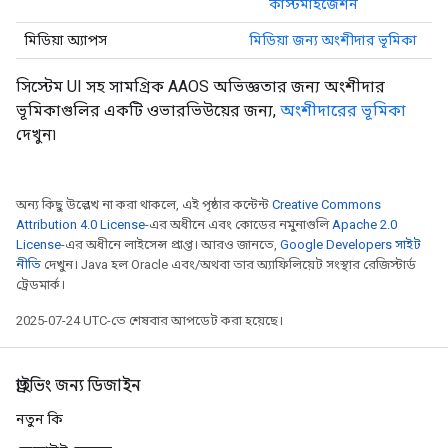
কাস্টমাইজেশন
মিডিয়া অ্যাপস
মিডিয়া জন্য অংশীদার ভূমিকা
সিস্টেম UI সহ সামগ্রিক AAOS অভিজ্ঞতার জন্য অংশীদার
ভূমিকাগুলির একটি ওভারভিউয়ের জন্য,
অংশীদারের ভূমিকা
দেখুন৷
অন্য কিছু উল্লেখ না করা থাকলে, এই পৃষ্ঠার কন্টেন্ট
Creative Commons
Attribution 4.0 License
-এর অধীনে এবং কোডের নমুনাগুলি
Apache 2.0
License
-এর অধীনে লাইসেন্স প্রাপ্ত। আরও জানতে,
Google Developers সাইট
নীতি
দেখুন। Java হল Oracle এবং/অথবা তার অ্যাফিলিয়েট সংস্থার রেজিস্টার্ড
ট্রেডমার্ক।
2025-07-24 UTC-তে শেষবার আপডেট করা হয়েছে।
ড্রাইভিং জন্য ডিজাইন
নতুন কি